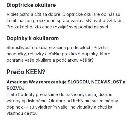
Dioptrické okuliare
Vidieť ostro a cítiť sa dobre. Dioptrické okuliare od nás sú
kombináciou precízneho spracovania a štýlového vzhľadu.
Pre každého, kto chce rozvíjať svoj pohľad na svet.
Doplnky k okuliarom
Starostlivosť o okuliare začína pri detailoch. Puzdrá,
handričky, retiazky a ďalšie praktické doplnky, ktoré
ochránia vaše okuliare a podčiarknu váš štýl.
Prečo KEEN?
American Way reprezentuje SLOBODU, NEZÁVISLOSŤ a
ROZVOJ.
Tieto hodnoty prenášame do nášho myslenia, dizajnu,
výroby aj distribúcie. Okuliare od KEEN nie sú len módny
doplnok — sú vyjadrením vašej individuality a chuti ísť
vlastnou cestou.