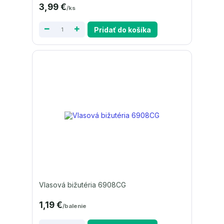
3,99 €
/
ks
Pridať do košíka
Vlasová bižutéria 6908CG
1,19 €
/
balenie