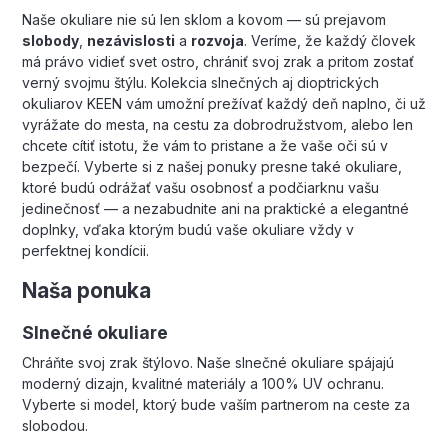
Naše okuliare nie sú len sklom a kovom — sú prejavom
slobody
,
nezávislosti
a
rozvoja
. Veríme, že každý človek
má právo vidieť svet ostro, chrániť svoj zrak a pritom zostať
verný svojmu štýlu. Kolekcia slnečných aj dioptrických
okuliarov KEEN vám umožní prežívať každý deň naplno, či už
vyrážate do mesta, na cestu za dobrodružstvom, alebo len
chcete cítiť istotu, že vám to pristane a že vaše oči sú v
bezpečí. Vyberte si z našej ponuky presne také okuliare,
ktoré budú odrážať vašu osobnosť a podčiarknu vašu
jedinečnosť — a nezabudnite ani na praktické a elegantné
doplnky, vďaka ktorým budú vaše okuliare vždy v
perfektnej kondícii.
Naša ponuka
Slnečné okuliare
Chráňte svoj zrak štýlovo. Naše slnečné okuliare spájajú
moderný dizajn, kvalitné materiály a 100% UV ochranu.
Vyberte si model, ktorý bude vaším partnerom na ceste za
slobodou.