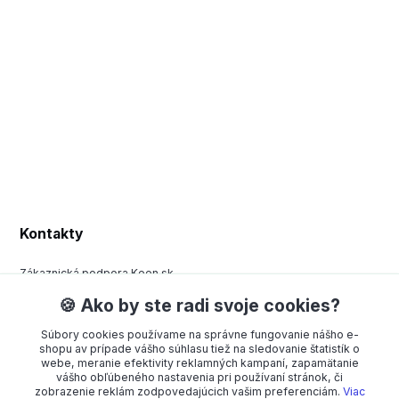
Kontakty
Zákaznická podpora Keen.sk
+420 377 443 970
🍪 Ako by ste radi svoje cookies?
(Po-Pá, 8-15 hod.)
Súbory cookies používame na správne fungovanie nášho e-
order@americanway.sk
shopu av prípade vášho súhlasu tiež na sledovanie štatistík o
webe, meranie efektivity reklamných kampaní, zapamätanie
vášho obľúbeného nastavenia pri používaní stránok, či
zobrazenie reklám zodpovedajúcich vašim preferenciám.
Viac