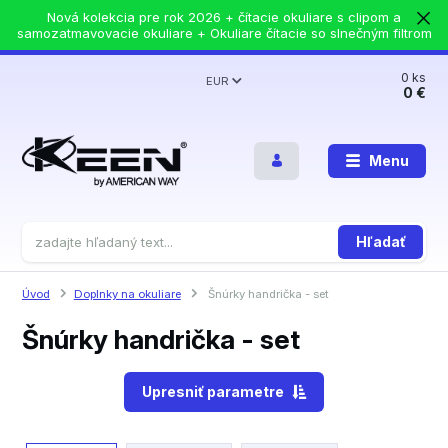
Nová kolekcia pre rok 2026 + čítacie okuliare s clipom a
samozatmavovacie okuliare + Okuliare čítacie so slnečným filtrom
0
ks
EUR
0 €
Menu
Hľadať
Úvod
Doplnky na okuliare
Šnúrky handrička - set
Šnúrky handrička - set
Upresniť parametre