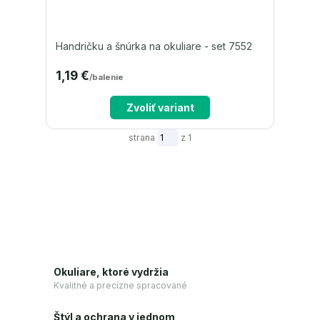
Handričku a šnúrka na okuliare - set 7552
1,19 €
/
balenie
Zvoliť variant
strana
z 1
Okuliare, ktoré vydržia
Kvalitné a precízne spracované
Štýl a ochrana v jednom