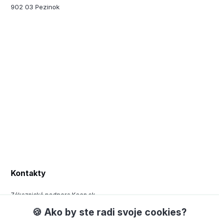
902 03 Pezinok
Kontakty
Zákaznická podpora Keen.sk
+420 377 443 970
🍪 Ako by ste radi svoje cookies?
(Po-Pá, 8-15 hod.)