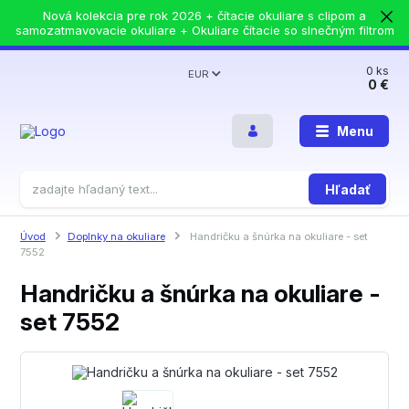
Nová kolekcia pre rok 2026 + čítacie okuliare s clipom a
samozatmavovacie okuliare + Okuliare čítacie so slnečným filtrom
0
ks
EUR
0 €
Menu
Hľadať
Úvod
Doplnky na okuliare
Handričku a šnúrka na okuliare - set
7552
Handričku a šnúrka na okuliare -
set 7552