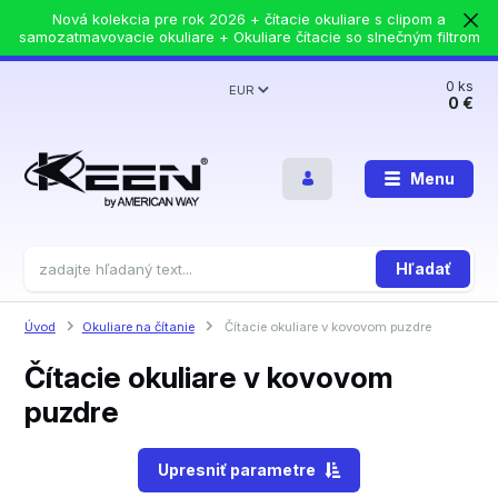
Nová kolekcia pre rok 2026 + čítacie okuliare s clipom a
samozatmavovacie okuliare + Okuliare čítacie so slnečným filtrom
0
ks
EUR
0 €
Menu
Hľadať
Úvod
Okuliare na čítanie
Čítacie okuliare v kovovom puzdre
Čítacie okuliare v kovovom
puzdre
Upresniť parametre