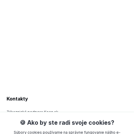
Kontakty
Zákaznická podpora Keen.sk
+420 377 443 970
🍪 Ako by ste radi svoje cookies?
(Po-Pá, 8-15 hod.)
Súbory cookies používame na správne fungovanie nášho e-