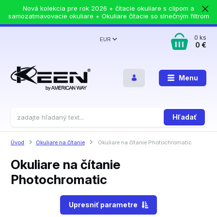
Nová kolekcia pre rok 2026 + čítacie okuliare s clipom a
samozatmavovacie okuliare + Okuliare čítacie so slnečným filtrom
0
ks
EUR
0 €
Menu
Hľadať
Úvod
Okuliare na čítanie
Okuliare na čítanie Photochromatic
Okuliare na čítanie
Photochromatic
Upresniť parametre