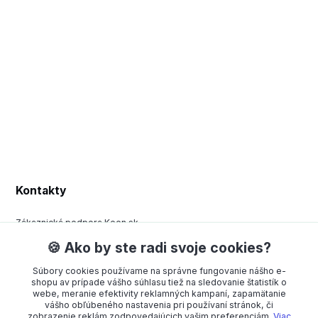
Kontakty
Zákaznická podpora Keen.sk
+420 377 443 970
🍪 Ako by ste radi svoje cookies?
(Po-Pá, 8-15 hod.)
Súbory cookies používame na správne fungovanie nášho e-
order@americanway.sk
shopu av prípade vášho súhlasu tiež na sledovanie štatistík o
webe, meranie efektivity reklamných kampaní, zapamätanie
vášho obľúbeného nastavenia pri používaní stránok, či
zobrazenie reklám zodpovedajúcich vašim preferenciám.
Viac