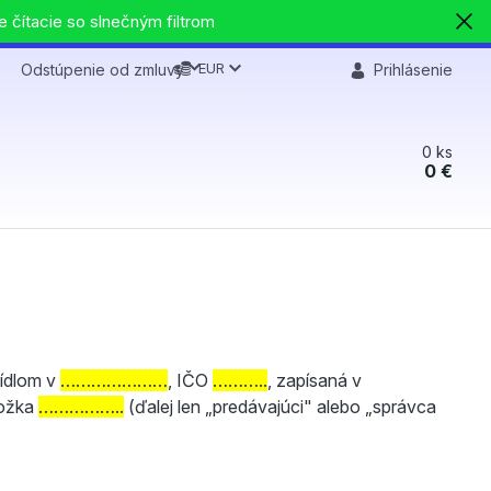
e čítacie so slnečným filtrom
EUR
Odstúpenie od zmluvy
Prihlásenie
0
ks
0 €
 sídlom v
…………………
, IČO
………..
, zapísaná v
ložka
……………..
(ďalej len „predávajúci" alebo „správca