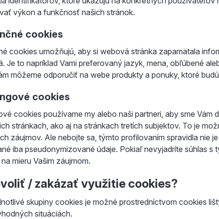
tia identifikátorov, ktoré ukazujú na konkrétnych používate
ovať výkon a funkčnosť našich stránok.
enčné cookies
né cookies umožňujú, aby si webová stránka zapamätala infor
á. Je to napríklad Vami preferovaný jazyk, mena, obľúbené al
ám môžeme odporučiť na webe produkty a ponuky, ktoré budú p
ingové cookies
ové cookies používame my alebo naši partneri, aby sme Vám do
ich stránkach, ako aj na stránkach tretích subjektov. To je 
ch záujmov. Ale nebojte sa, týmto profilovaním spravidla nie 
ané iba pseudonymizované údaje. Pokiaľ nevyjadríte súhlas s 
ý na mieru Vašim záujmom.
voliť / zakázať využitie cookies?
dnotlivé skupiny cookies je možné prostredníctvom cookies li
vhodných situáciách.