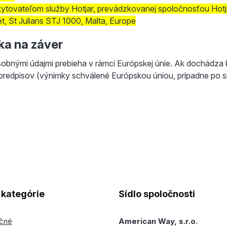
ytovateľom služby Hotjar, prevádzkovanej spoločnosťou Hotjar 
et, St Julians STJ 1000, Malta, Europe
ka na záver
sobnými údajmi prebieha v rámci Európskej únie. Ak dochádza
predpisov (výnimky schválené Európskou úniou, prípadne po s
kategórie
Sídlo spoločnosti
ečné
American Way, s.r.o.