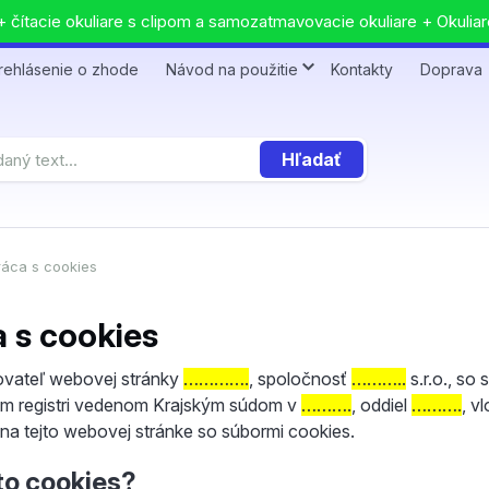
 čítacie okuliare s clipom a samozatmavovacie okuliare + Okuliar
rehlásenie o zhode
Návod na použitie
Kontakty
Doprava
Hľadať
áca s cookies
 s cookies
vateľ webovej stránky
………….
, spoločnosť
………..
s.r.o., so
 registri vedenom Krajským súdom v
……….
, oddiel
……….
, v
 na tejto webovej stránke so súbormi cookies.
to cookies?