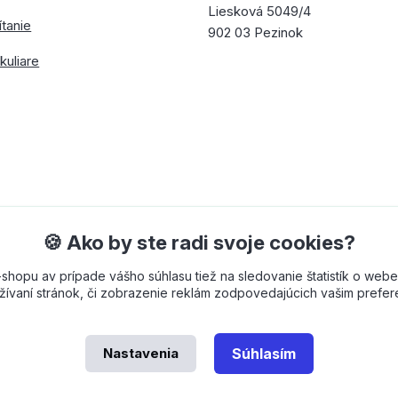
Liesková 5049/4
ítanie
902 03 Pezinok
kuliare
🍪 Ako by ste radi svoje cookies?
opu av prípade vášho súhlasu tiež na sledovanie štatistík o webe
ívaní stránok, či zobrazenie reklám zodpovedajúcich vašim prefe
Nastavenia
Súhlasím
 od
OndřejDvořák.com