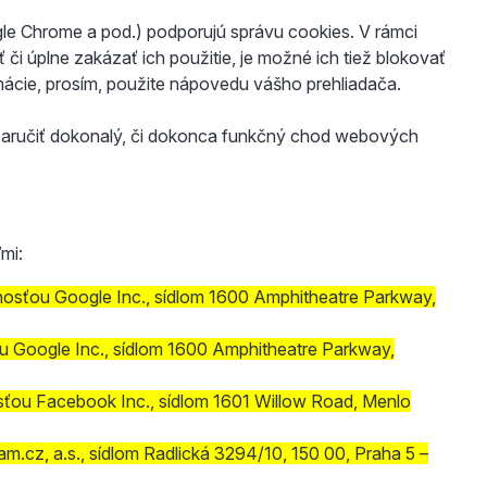
gle Chrome a pod.) podporujú správu cookies. V rámci
či úplne zakázať ich použitie, je možné ich tiež blokovať
formácie, prosím, použite nápovedu vášho prehliadača.
zaručiť dokonalý, či dokonca funkčný chod webových
mi:
osťou Google Inc., sídlom 1600 Amphitheatre Parkway,
 Google Inc., sídlom 1600 Amphitheatre Parkway,
ou Facebook Inc., sídlom 1601 Willow Road, Menlo
.cz, a.s., sídlom Radlická 3294/10, 150 00, Praha 5 –