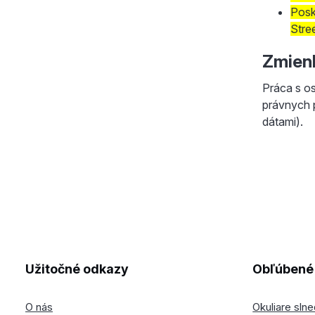
Posk
Stre
Zmien
Práca s o
právnych 
dátami).
Užitočné odkazy
Obľúbené 
O nás
Okuliare sln