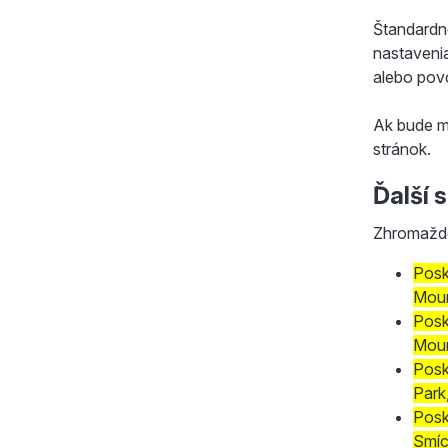
Štandardné
nastavenia
alebo povo
Ak bude m
stránok.
Ďalší 
Zhromažde
Posk
Moun
Posk
Moun
Posk
Park
Posk
Smí