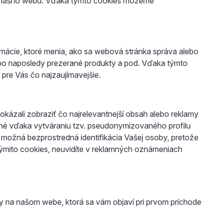
ľov nášho webu. Vďaka týmto cookies môžeme
mácie, ktoré menia, ako sa webová stránka správa alebo
ebo naposledy prezerané produkty a pod. Vďaka týmto
re Vás čo najzaujímavejšie.
kázali zobraziť čo najrelevantnejší obsah alebo reklamy
možné vďaka vytváraniu tzv. pseudonymizovaného profilu
je možná bezprostredná identifikácia Vašej osoby, pretože
týmito cookies, neuvidíte v reklamných oznámeniach
šty na našom webe, ktorá sa vám objaví pri prvom príchode