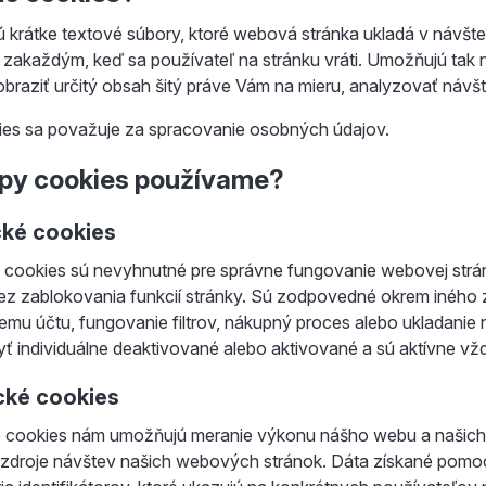
 krátke textové súbory, ktoré webová stránka ukladá v návšte
 zakaždým, keď sa používateľ na stránku vráti. Umožňujú tak n
zobraziť určitý obsah šitý práve Vám na mieru, analyzovať ná
ies sa považuje za spracovanie osobných údajov.
ypy cookies používame?
cké cookies
 cookies sú nevyhnutné pre správne fungovanie webovej strán
ez zablokovania funkcií stránky. Sú zodpovedné okrem iného z
emu účtu, fungovanie filtrov, nákupný proces alebo ukladanie
ť individuálne deaktivované alebo aktivované a sú aktívne vž
cké cookies
é cookies nám umožňujú meranie výkonu nášho webu a našic
 zdroje návštev našich webových stránok. Dáta získané pom