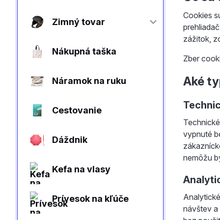
Cookies sú
Zimný tovar
prehliadač
zážitok, 
Nákupná taška
Zber cook
Aké t
Náramok na ruku
Techni
Cestovanie
Technické
vypnuté b
Dáždnik
zákazníck
nemôžu by
Kefa na vlasy
Analyti
Analytick
Prívesok na kľúče
návštev a