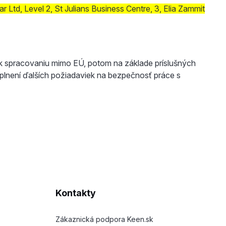
Ltd, Level 2, St Julians Business Centre, 3, Elia Zammit
 k spracovaniu mimo EÚ, potom na základe príslušných
plnení ďalších požiadaviek na bezpečnosť práce s
Kontakty
Zákaznická podpora Keen.sk