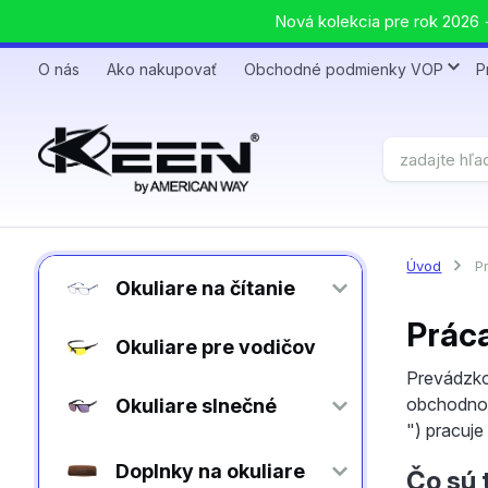
Nová kolekcia pre rok 2026 +
O nás
Ako nakupovať
Obchodné podmienky VOP
P
Úvod
Pr
Okuliare na čítanie
Práca
Okuliare pre vodičov
Prevádzko
obchodnom
Okuliare slnečné
") pracuje
Doplnky na okuliare
Čo sú 