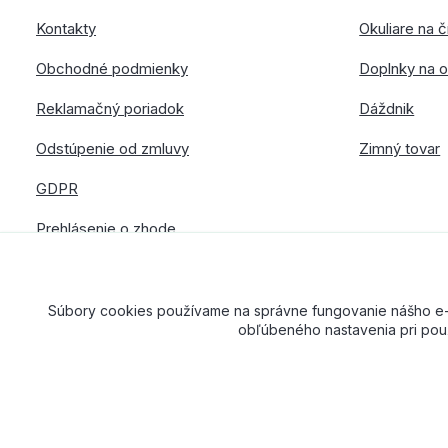
Kontakty
Okuliare na č
Obchodné podmienky
Doplnky na o
Reklamačný poriadok
Dáždnik
Odstúpenie od zmluvy
Zimný tovar
GDPR
Prehlásenie o zhode
Súbory cookies používame na správne fungovanie nášho e-sh
obľúbeného nastavenia pri použ
American Way CR spol. s r.o. – Všetky práva vyhradené. Dizajn