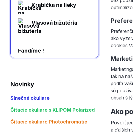
bez použi
Krabička na lieky
optimaliz
Prefer
Vlasová bižutéria
Preferenč
ako vyzer
cookies V
Fandíme !
Market
Marketing
tak na naš
podľa vaši
Novinky
sú použív
obsah šit
Slnečné okuliare
Čítacie okuliare s KLIPOM Polarized
Ako po
Čítacie okuliare Photochromatic
Povoliť je
a ďalších 