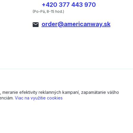
+420 377 443 970
(Po-Pá, 8-15 hod.)
order@americanway.sk
, meranie efektivity reklamných kampaní, zapamätanie vášho
renciám.
Viac na využitie cookies
Vytvorené na
Eshop-rychlo.sk