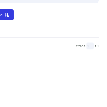
re
strana
z 1