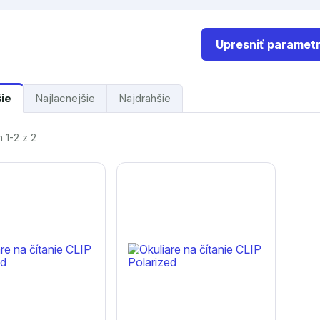
Upresniť paramet
šie
Najlacnejšie
Najdrahšie
 1-2 z 2