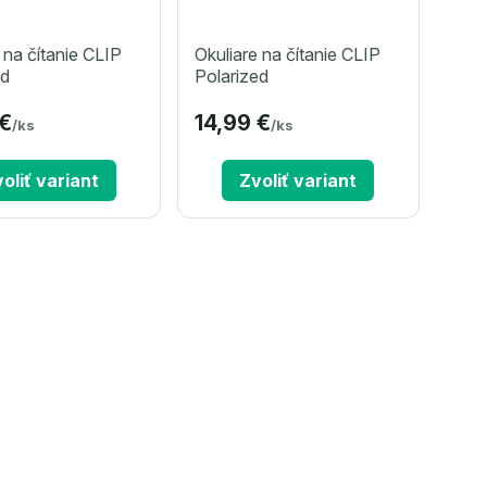
 na čítanie CLIP
Okuliare na čítanie CLIP
ed
Polarized
 €
14,99 €
/
ks
/
ks
oliť variant
Zvoliť variant