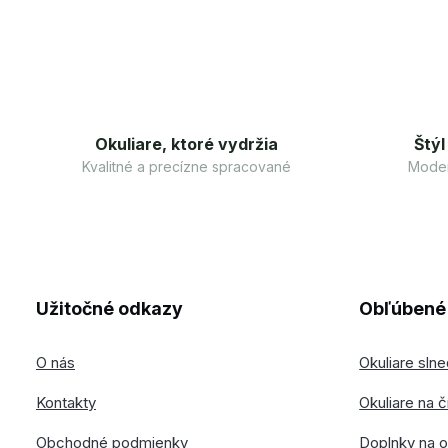
Okuliare, ktoré vydržia
Štýl
Kvalitné a precízne spracované
Moder
Užitočné odkazy
Obľúbené 
O nás
Okuliare sln
Kontakty
Okuliare na č
Obchodné podmienky
Doplnky na o