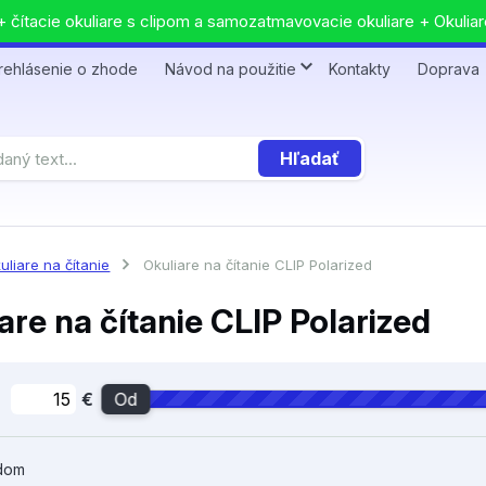
 čítacie okuliare s clipom a samozatmavovacie okuliare + Okuliar
rehlásenie o zhode
Návod na použitie
Kontakty
Doprava
Hľadať
uliare na čítanie
Okuliare na čítanie CLIP Polarized
are na čítanie CLIP Polarized
€
Od
dom