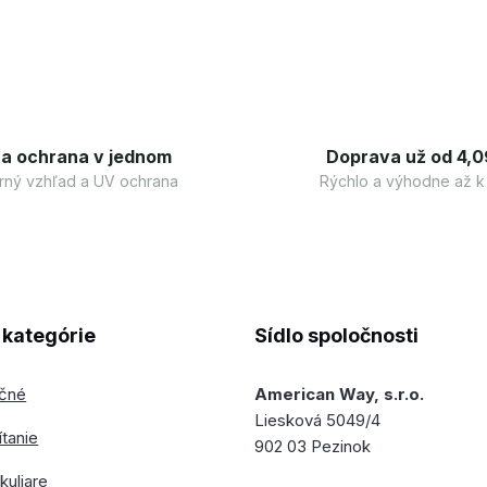
 a ochrana v jednom
Doprava už od 4,0
ný vzhľad a UV ochrana
Rýchlo a výhodne až k
kategórie
Sídlo spoločnosti
ečné
American Way, s.r.o.
Liesková 5049/4
ítanie
902 03 Pezinok
kuliare