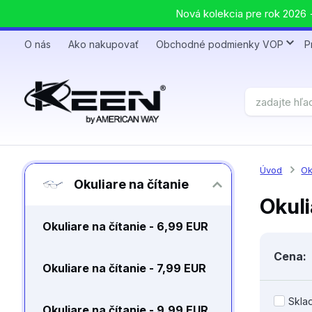
Nová kolekcia pre rok 2026 +
O nás
Ako nakupovať
Obchodné podmienky VOP
P
Úvod
Ok
Okuliare na čítanie
Okuli
Okuliare na čítanie - 6,99 EUR
Cena:
Okuliare na čítanie - 7,99 EUR
Skla
Okuliare na čítanie - 9,99 EUR