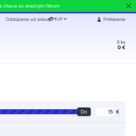
e čítacie so slnečným filtrom
EUR
Odstúpenie od zmluvy
Prihlásenie
0
ks
0 €
Do
€