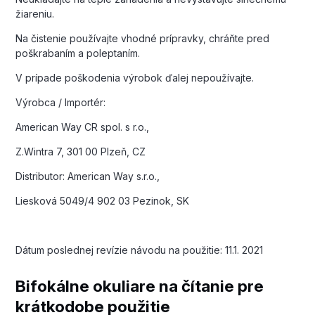
žiareniu.
Na čistenie používajte vhodné prípravky, chráňte pred
poškrabaním a poleptaním.
V prípade poškodenia výrobok ďalej nepoužívajte.
Výrobca / Importér:
American Way CR spol. s r.o.,
Z.Wintra 7, 301 00 Plzeň, CZ
Distributor: American Way s.r.o.,
Liesková 5049/4 902 03 Pezinok, SK
Dátum poslednej revízie návodu na použitie: 11.1. 2021
Bifokálne okuliare na čítanie pre
krátkodobe použitie