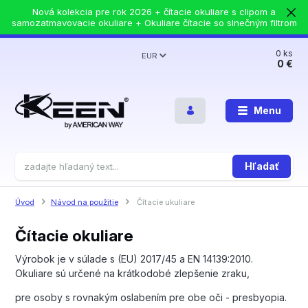
Nová kolekcia pre rok 2026 + čítacie okuliare s clipom a
samozatmavovacie okuliare + Okuliare čítacie so slnečným filtrom
0
ks
EUR
0 €
Menu
Hľadať
Úvod
Návod na použitie
Čítacie ukuliare
Čítacie okuliare
Výrobok je v súlade s (EU) 2017/45 a EN 14139:2010.
Okuliare sú určené na krátkodobé zlepšenie zraku,
pre osoby s rovnakým oslabením pre obe oči - presbyopia.