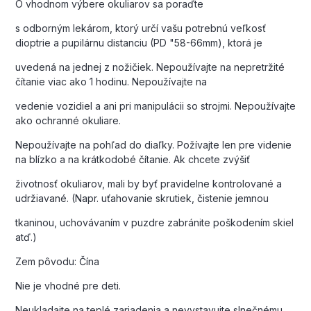
O vhodnom výbere okuliarov sa poraďte
s odborným lekárom, ktorý určí vašu potrebnú veľkosť
dioptrie a pupilárnu distanciu (PD "58-66mm), ktorá je
uvedená na jednej z nožičiek. Nepoužívajte na nepretržité
čítanie viac ako 1 hodinu. Nepoužívajte na
vedenie vozidiel a ani pri manipulácii so strojmi. Nepoužívajte
ako ochranné okuliare.
Nepoužívajte na pohľad do diaľky. Požívajte len pre videnie
na blízko a na krátkodobé čítanie. Ak chcete zvýšiť
životnosť okuliarov, mali by byť pravidelne kontrolované a
udržiavané. (Napr. uťahovanie skrutiek, čistenie jemnou
tkaninou, uchovávaním v puzdre zabránite poškodením skiel
atď.)
Zem pôvodu: Čína
Nie je vhodné pre deti.
Neukladajte na teplé zariadenia a nevystavujte slnečnému