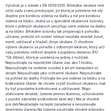
Výrobok je v súlade s EN 14139:2010. Bifokálne okuliare rieši
očnú vadu zvanú presbyopie, pri ktorej je potrebné iné sily
dioptrie pre korekciu videnia na diaľku a iné pre korekciu
videnia na blízko. Jedná sa o špeciálné okuliarové šošovky,
ktoré v jediných okuliaroch umožňujú ostré videnie na diaľku
aj na blízko. Bifokálne šošovky tak prispievajú k pohodliu
užívanie, pretože ich nositeľ nemusí neustále striedať (nosiť,
meniť, udržiavať a hľadať) dvoje okuliare. O vhodnom
výbere okuliarov sa poraďte s odborným lekárom, ktorý určí
vašu potrebnú veľkosť dioptrie a pupilárnu distanciu (PD
"58-66mm), ktorá je uvedená na jednej z nožičiek.
Nepoužívajte na nepretržité čítanie viac ako 1 hodinu.
Nepoužívajte na vedenie vozidiel a ani při manipulácii so
strojmi. Nepoužívajte jako ochranné okuliare. Nepoužívajte
na pohľad do diaľky. Požívajte len pre videnie na blízko a na
krátkodobé čítanie. Ak chcete zvýšiť životnosť okuliarov, mali
by byť pravidelne kontrolované a udržiavané. (Napr.
uťahovanie skrutiek, čistenie jemnou tkaninou, uchovávaním
v puzdre zabránite poškodením skiel atď.) Nie je vhodné
pre deti.Neukladajte na teplé zariadenia a nevystavujte
slnečnému žiareniu.Na čistenie používajte vhodné prípravky,