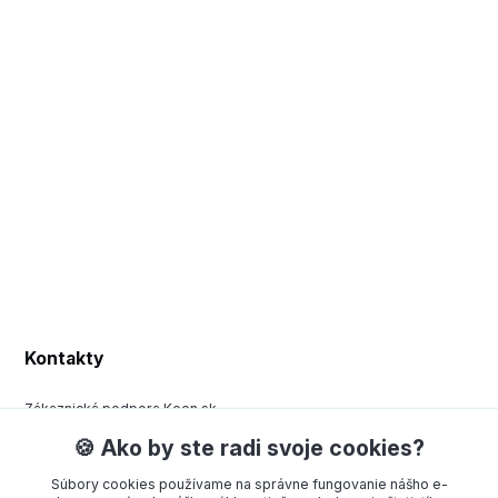
Kontakty
Zákaznická podpora Keen.sk
+420 377 443 970
🍪 Ako by ste radi svoje cookies?
(Po-Pá, 8-15 hod.)
Súbory cookies používame na správne fungovanie nášho e-