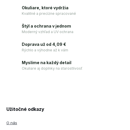
Okuliare, ktoré vydržia
Kvalitné a precízne spracované
Štýl a ochrana v jednom
Moderný vzhľad a UV ochrana
Doprava už od 4,09 €
Rýchlo a výhodne až k vám
Myslíme na každý detail
Okuliare aj doplnky na starostlivosť
Užitočné odkazy
O nás