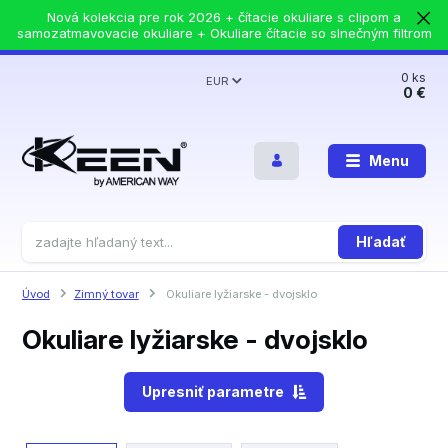
Nová kolekcia pre rok 2026 + čítacie okuliare s clipom a
samozatmavovacie okuliare + Okuliare čítacie so slnečným filtrom
0
ks
EUR
0 €
Menu
Hľadať
Úvod
Zimný tovar
Okuliare lyžiarske - dvojsklo
Okuliare lyžiarske - dvojsklo
Upresniť parametre