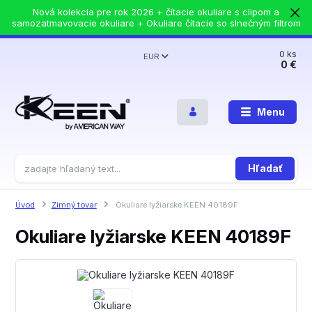
Nová kolekcia pre rok 2026 + čítacie okuliare s clipom a
samozatmavovacie okuliare + Okuliare čítacie so slnečným filtrom
0
ks
EUR
0 €
Menu
Hľadať
Úvod
Zimný tovar
Okuliare lyžiarske KEEN 40189F
Okuliare lyžiarske KEEN 40189F