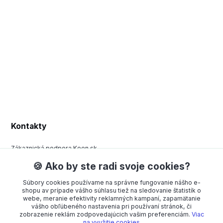
Kontakty
Zákaznická podpora Keen.sk
+420 377 443 970
🍪 Ako by ste radi svoje cookies?
(Po-Pá, 8-15 hod.)
Súbory cookies používame na správne fungovanie nášho e-
order@americanway.sk
shopu av prípade vášho súhlasu tiež na sledovanie štatistík o
webe, meranie efektivity reklamných kampaní, zapamätanie
vášho obľúbeného nastavenia pri používaní stránok, či
zobrazenie reklám zodpovedajúcich vašim preferenciám.
Viac
na využitie cookies