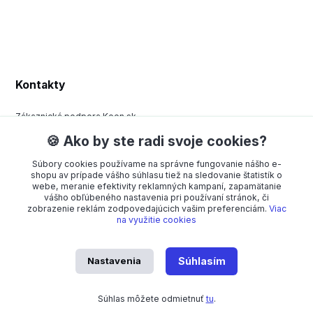
Kontakty
Zákaznická podpora Keen.sk
+420 377 443 970
🍪 Ako by ste radi svoje cookies?
(Po-Pá, 8-15 hod.)
Súbory cookies používame na správne fungovanie nášho e-
order@americanway.sk
shopu av prípade vášho súhlasu tiež na sledovanie štatistík o
webe, meranie efektivity reklamných kampaní, zapamätanie
vášho obľúbeného nastavenia pri používaní stránok, či
zobrazenie reklám zodpovedajúcich vašim preferenciám.
Viac
na využitie cookies
Nastavenia
Súhlasím
American Way CR spol. s r.o. – Všetky práva vyhradené. Dizajn od
OndřejDvořák.com
Súhlas môžete odmietnuť
tu
.
Vytvorené na
Eshop-rychlo.sk