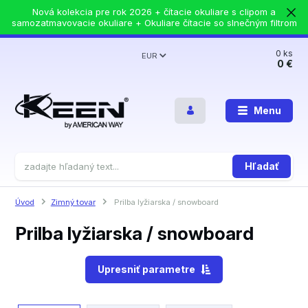
Nová kolekcia pre rok 2026 + čítacie okuliare s clipom a
samozatmavovacie okuliare + Okuliare čítacie so slnečným filtrom
0
ks
EUR
0 €
Menu
Hľadať
Úvod
Zimný tovar
Prilba lyžiarska / snowboard
Prilba lyžiarska / snowboard
Upresniť parametre