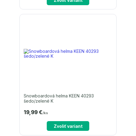
Zvoliť variant
Snowboardová helma KEEN 40293
šedo/zelené K
19,99 €
/
ks
Zvoliť variant