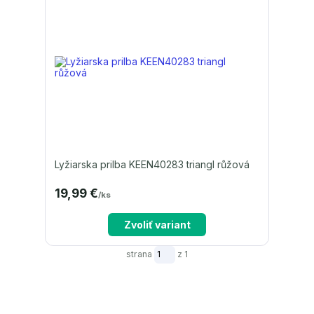
Lyžiarska prilba KEEN40283 triangl růžová
19,99 €
/
ks
Zvoliť variant
strana
z 1