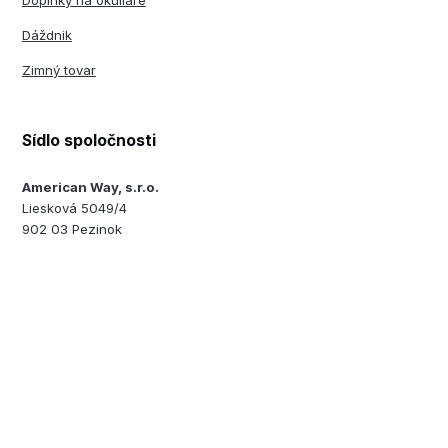
Doplnky na okuliare
Dáždnik
Zimný tovar
Sídlo spoločnosti
American Way, s.r.o.
Liesková 5049/4
902 03 Pezinok