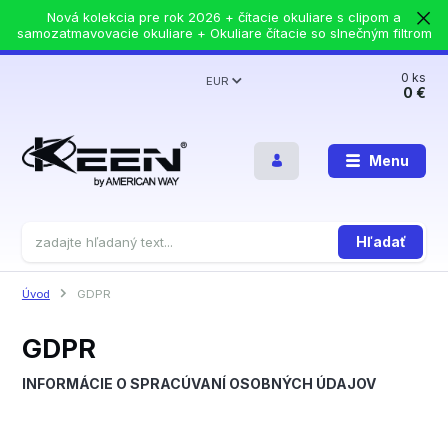
Nová kolekcia pre rok 2026 + čítacie okuliare s clipom a
samozatmavovacie okuliare + Okuliare čítacie so slnečným filtrom
0
ks
EUR
0 €
Menu
Hľadať
Úvod
GDPR
GDPR
INFORMÁCIE O SPRACÚVANÍ OSOBNÝCH ÚDAJOV