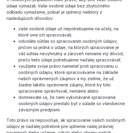
údaje vymazali. Vaše osobné údaje bez zbytočného
odkladu vymažeme, pokiaľ je splnený niektorý z
nasledujúcich dôvodov:
vaše osobné údaje už nepotrebujeme na účely, na
ktoré sme ich spracovávali;
odvoláte súhlas so spracovaním osobných údajov,
pričom sa jedná o údaje, na ktorých spracovanie je
váš súhlas nevyhnutný a zároveň nemáme iný dôvod,
prečo tieto údaje potrebujeme naďalej spracovávať;
využijete svoje právo namietať proti spracovaniu u
osobných údajov, ktoré spracovávame na základe
našich oprávnených záujmov a my zistíme, že už
žiadne takéto oprávnené záujmy, ktoré by toto
spracovanie oprávňovali, nemáme alebo
domnievate sa, že nami vykonávané spracovanie
osobných údajov prestalo byť v súlade so všeobecne
záväznými predpismi.
Toto právo sa nepovoľuje, ak spracovanie vašich osobných
údajov je naďalej potrebné pre splnenie našej právnej
povinnosti alebo určenie, výkon alebo obranu našich