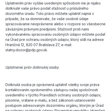
Uplatnením práv vyššie uvedeným spôsobom nie je nijako
dotknuté vaše právo podať sťažnosť u príslušného
dozorného úradu. Toto právo môžete uplatniť najmä v
prípade, že sa domnievate, že vaše osobné údaje
spracovávame neoprávnene alebo v rozpore so všeobecne
záväznými právnymi predpismi. Sťažnosť proti nami
vykonávanému spracovaniu osobných údajov môžete podať
na Úrad pre ochranu osobných údajov, ktorý sídli na adrese
Hraničná 12, 820 07 Bratislava 27, e-mail:
statny.dozor@pdp.gov.sk.
Uplatnenie práv dotknutej osoby
Dotknutá osoba je oprávnená uplatniť všetky svoje práva
kontaktovaním oprávneného zástupcu našej spoločnosti
uvedeného v týchto Pravidlách ochrany osobných údajov,
písomne, vrátane e-mailu, a tiež zákonom ustanovením
postupom adresovaným dozornému orgánu, ktorým je Úrad
na ochranu osobných údajov Slovenskej republiky, Hraničná