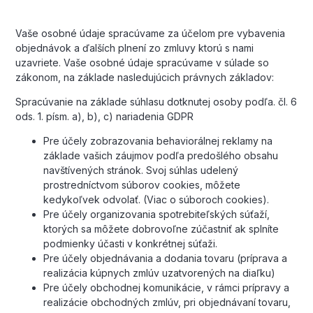
Vaše osobné údaje spracúvame za účelom pre vybavenia
objednávok a ďalších plnení zo zmluvy ktorú s nami
uzavriete. Vaše osobné údaje spracúvame v súlade so
zákonom, na základe nasledujúcich právnych základov:
Spracúvanie na základe súhlasu dotknutej osoby podľa. čl. 6
ods. 1. písm. a), b), c) nariadenia GDPR
Pre účely zobrazovania behaviorálnej reklamy na
základe vašich záujmov podľa predošlého obsahu
navštívených stránok. Svoj súhlas udelený
prostredníctvom súborov cookies, môžete
kedykoľvek odvolať. (Viac o súboroch cookies).
Pre účely organizovania spotrebiteľských súťaží,
ktorých sa môžete dobrovoľne zúčastniť ak splníte
podmienky účasti v konkrétnej súťaži.
Pre účely objednávania a dodania tovaru (príprava a
realizácia kúpnych zmlúv uzatvorených na diaľku)
Pre účely obchodnej komunikácie, v rámci prípravy a
realizácie obchodných zmlúv, pri objednávaní tovaru,