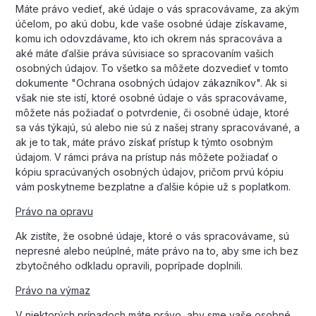
Máte právo vedieť, aké údaje o vás spracovávame, za akým
účelom, po akú dobu, kde vaše osobné údaje získavame,
komu ich odovzdávame, kto ich okrem nás spracováva a
aké máte ďalšie práva súvisiace so spracovaním vašich
osobných údajov. To všetko sa môžete dozvedieť v tomto
dokumente "Ochrana osobných údajov zákazníkov". Ak si
však nie ste istí, ktoré osobné údaje o vás spracovávame,
môžete nás požiadať o potvrdenie, či osobné údaje, ktoré
sa vás týkajú, sú alebo nie sú z našej strany spracovávané, a
ak je to tak, máte právo získať prístup k týmto osobným
údajom. V rámci práva na prístup nás môžete požiadať o
kópiu spracúvaných osobných údajov, pričom prvú kópiu
vám poskytneme bezplatne a ďalšie kópie už s poplatkom.
Právo na opravu
Ak zistíte, že osobné údaje, ktoré o vás spracovávame, sú
nepresné alebo neúplné, máte právo na to, aby sme ich bez
zbytočného odkladu opravili, poprípade doplnili.
Právo na výmaz
V niektorých prípadoch máte právo, aby sme vaše osobné