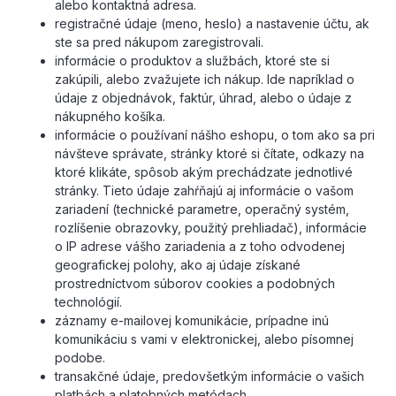
alebo kontaktná adresa.
registračné údaje (meno, heslo) a nastavenie účtu, ak
ste sa pred nákupom zaregistrovali.
informácie o produktov a službách, ktoré ste si
zakúpili, alebo zvažujete ich nákup. Ide napríklad o
údaje z objednávok, faktúr, úhrad, alebo o údaje z
nákupného košíka.
informácie o používaní nášho eshopu, o tom ako sa pri
návšteve správate, stránky ktoré si čítate, odkazy na
ktoré klikáte, spôsob akým prechádzate jednotlivé
stránky. Tieto údaje zahŕňajú aj informácie o vašom
zariadení (technické parametre, operačný systém,
rozlíšenie obrazovky, použitý prehliadač), informácie
o IP adrese vášho zariadenia a z toho odvodenej
geografickej polohy, ako aj údaje získané
prostredníctvom súborov cookies a podobných
technológií.
záznamy e-mailovej komunikácie, prípadne inú
komunikáciu s vami v elektronickej, alebo písomnej
podobe.
transakčné údaje, predovšetkým informácie o vašich
platbách a platobných metódach.