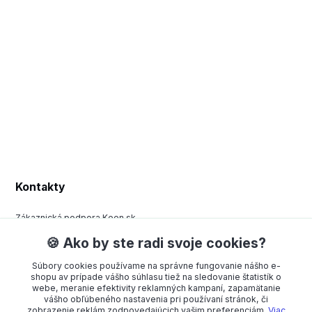
Kontakty
Zákaznická podpora Keen.sk
+420 377 443 970
🍪 Ako by ste radi svoje cookies?
(Po-Pá, 8-15 hod.)
Súbory cookies používame na správne fungovanie nášho e-
order@americanway.sk
shopu av prípade vášho súhlasu tiež na sledovanie štatistík o
webe, meranie efektivity reklamných kampaní, zapamätanie
vášho obľúbeného nastavenia pri používaní stránok, či
zobrazenie reklám zodpovedajúcich vašim preferenciám.
Viac