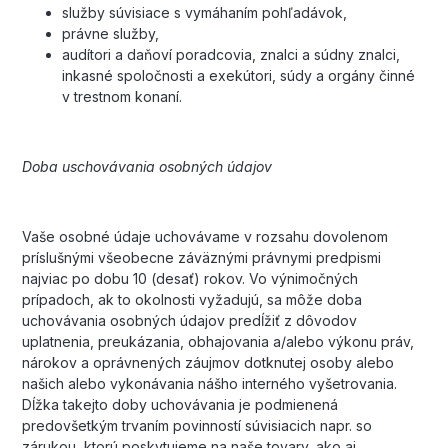
služby súvisiace s vymáhaním pohľadávok,
právne služby,
audítori a daňoví poradcovia, znalci a súdny znalci,
inkasné spoločnosti a exekútori, súdy a orgány činné
v trestnom konaní.
Doba uschovávania osobných údajov
Vaše osobné údaje uchovávame v rozsahu dovolenom
príslušnými všeobecne záväznými právnymi predpismi
najviac po dobu 10 (desať) rokov. Vo výnimočných
prípadoch, ak to okolnosti vyžadujú, sa môže doba
uchovávania osobných údajov predĺžiť z dôvodov
uplatnenia, preukázania, obhajovania a/alebo výkonu práv,
nárokov a oprávnených záujmov dotknutej osoby alebo
našich alebo vykonávania nášho interného vyšetrovania.
Dĺžka takejto doby uchovávania je podmienená
predovšetkým trvaním povinností súvisiacich napr. so
zárukou, ktorú poskytujeme na naše tovary, ako aj