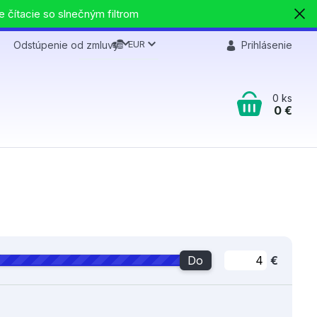
e čítacie so slnečným filtrom
EUR
Odstúpenie od zmluvy
Prihlásenie
0
ks
0 €
Do
€