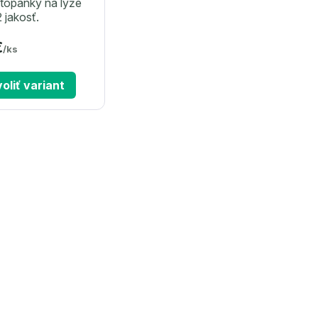
 topánky na lyže
 jakosť.
€
/
ks
oliť variant