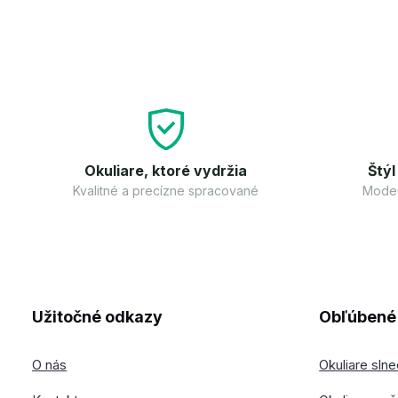
Okuliare, ktoré vydržia
Štýl
Kvalitné a precízne spracované
Moder
Užitočné odkazy
Obľúbené 
O nás
Okuliare sln