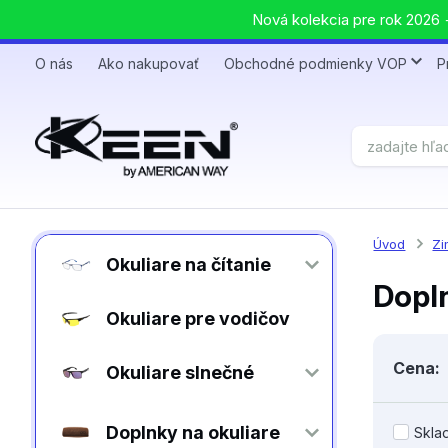
Nová kolekcia pre rok 2026 +
O nás
Ako nakupovať
Obchodné podmienky VOP
P
Úvod
Zi
Okuliare na čítanie
Dopl
Okuliare pre vodičov
Cena:
Okuliare slnečné
Doplnky na okuliare
Skla