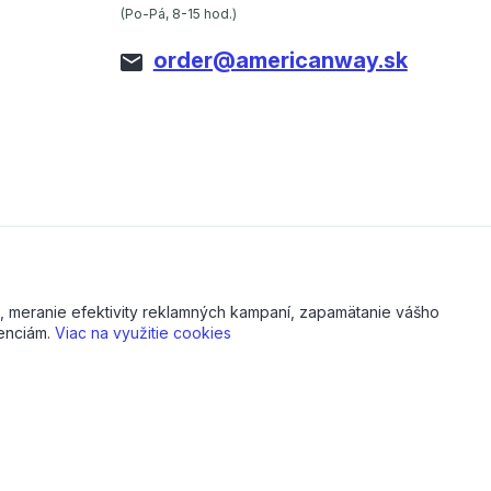
(Po-Pá, 8-15 hod.)
order@americanway.sk
, meranie efektivity reklamných kampaní, zapamätanie vášho
renciám.
Viac na využitie cookies
Vytvorené na
Eshop-rychlo.sk