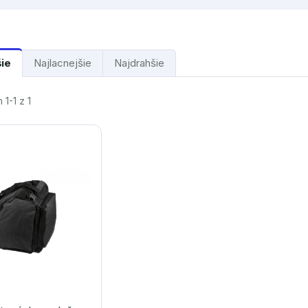
šie
Najlacnejšie
Najdrahšie
1-1 z 1