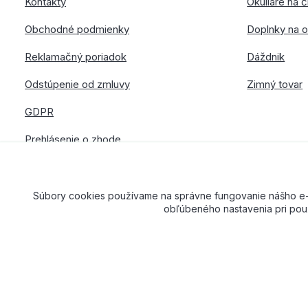
Kontakty
Okuliare na č
Obchodné podmienky
Doplnky na o
Reklamačný poriadok
Dáždnik
Odstúpenie od zmluvy
Zimný tovar
GDPR
Prehlásenie o zhode
Súbory cookies používame na správne fungovanie nášho e-sh
obľúbeného nastavenia pri použ
American Way CR spol. s r.o. – Všetky práva vyhradené. Dizajn