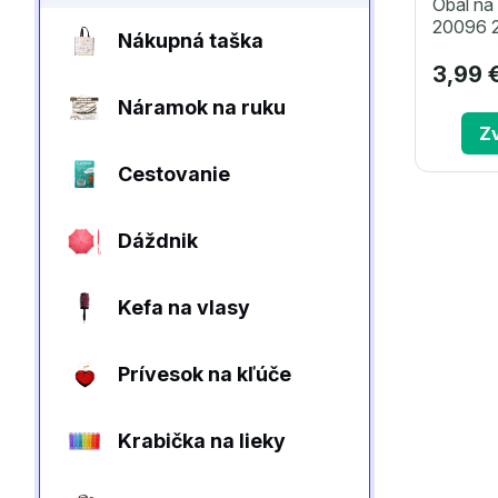
Obal na
20096 2
Nákupná taška
3,99 
Náramok na ruku
Zv
Cestovanie
Dáždnik
Kefa na vlasy
Prívesok na kľúče
Krabička na lieky