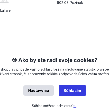
ítanie
902 03 Pezinok
kuliare
🍪 Ako by ste radi svoje cookies?
opu av prípade vášho súhlasu tiež na sledovanie štatistík o webe
ívaní stránok, či zobrazenie reklám zodpovedajúcich vašim prefe
Nastavenia
Súhlasím
 od
OndřejDvořák.com
Súhlas môžete odmietnuť
tu
.