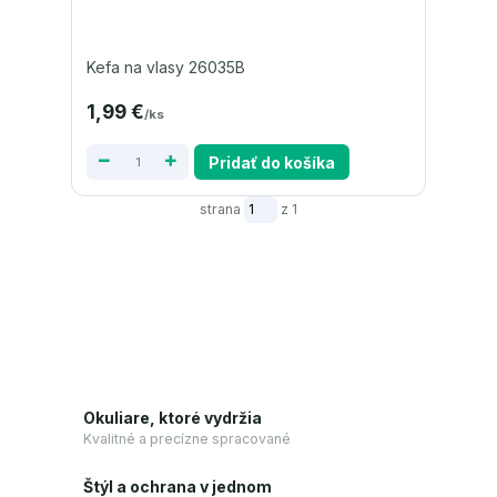
Kefa na vlasy 26035B
1,99 €
/
ks
Pridať do košíka
strana
z 1
Okuliare, ktoré vydržia
Kvalitné a precízne spracované
Štýl a ochrana v jednom