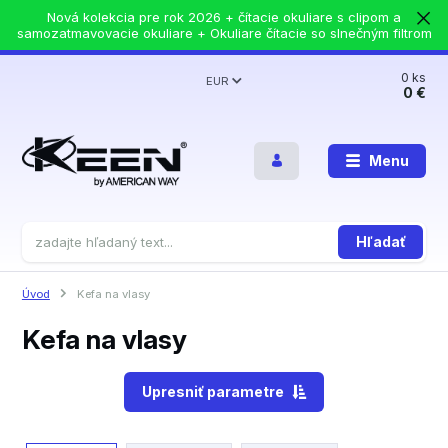
Nová kolekcia pre rok 2026 + čítacie okuliare s clipom a
samozatmavovacie okuliare + Okuliare čítacie so slnečným filtrom
0
ks
EUR
0 €
Menu
Hľadať
Úvod
Kefa na vlasy
Kefa na vlasy
Upresniť parametre