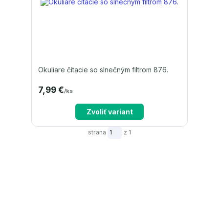
Okuliare čítacie so slnečným filtrom 876.
7,99 €
/
ks
Zvoliť variant
strana
z 1