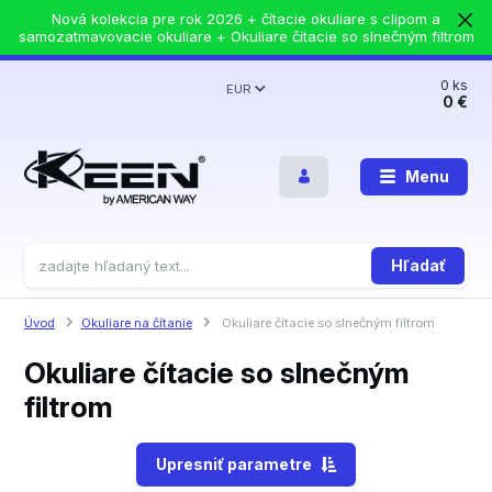
Nová kolekcia pre rok 2026 + čítacie okuliare s clipom a
samozatmavovacie okuliare + Okuliare čítacie so slnečným filtrom
0
ks
EUR
0 €
Menu
Hľadať
Úvod
Okuliare na čítanie
Okuliare čítacie so slnečným filtrom
Okuliare čítacie so slnečným
filtrom
Upresniť parametre