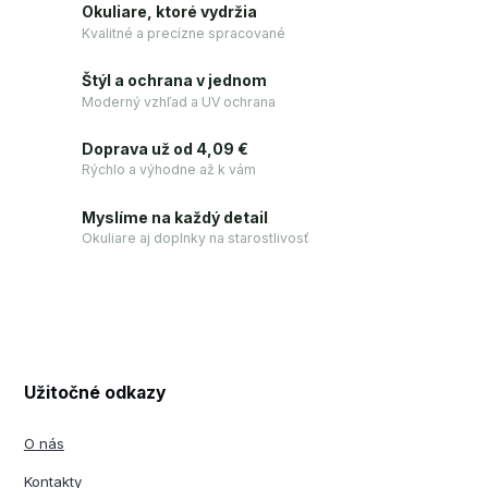
Okuliare, ktoré vydržia
Kvalitné a precízne spracované
Štýl a ochrana v jednom
Moderný vzhľad a UV ochrana
Doprava už od 4,09 €
Rýchlo a výhodne až k vám
Myslíme na každý detail
Okuliare aj doplnky na starostlivosť
Užitočné odkazy
O nás
Kontakty