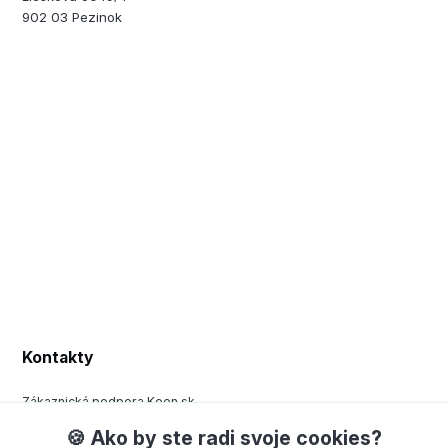
902 03 Pezinok
Kontakty
Zákaznická podpora Keen.sk
+420 377 443 970
🍪 Ako by ste radi svoje cookies?
(Po-Pá, 8-15 hod.)