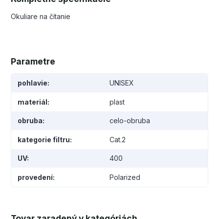
Okuliare na čítanie
Parametre
pohlavie
UNISEX
materiál
plast
obruba
celo-obruba
kategorie filtru
Cat.2
UV
400
provedení
Polarized
Tovar zaradený v kategóriách