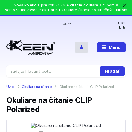
Nová kolekcia pre rok 2026 + čítacie okuliare s clipom a
samozatmavovacie okuliare + Okuliare čítacie so slnečným filtrom
0
ks
EUR
0 €
Menu
Hľadať
Úvod
Okuliare na čítanie
Okuliare na čítanie CLIP Polarized
Okuliare na čítanie CLIP
Polarized