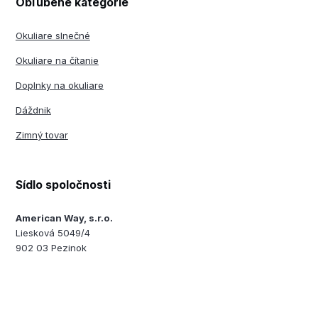
Obľúbené kategórie
Okuliare slnečné
Okuliare na čítanie
Doplnky na okuliare
Dáždnik
Zimný tovar
Sídlo spoločnosti
American Way, s.r.o.
Liesková 5049/4
902 03 Pezinok