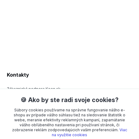
Kontakty
Zákaznická podpora Keen.sk
+420 377 443 970
🍪 Ako by ste radi svoje cookies?
(Po-Pá, 8-15 hod.)
Súbory cookies používame na správne fungovanie nášho e-
order@americanway.sk
shopu av prípade vášho súhlasu tiež na sledovanie štatistík o
webe, meranie efektivity reklamných kampaní, zapamätanie
vášho obľúbeného nastavenia pri používaní stránok, či
zobrazenie reklám zodpovedajúcich vašim preferenciám.
Viac
na využitie cookies