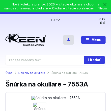
Nová kolekcia pre rok 2026 + čítacie okuliare s clipom a
samozatmavovacie okuliare + Okuliare čítacie so slnečným filtrom
0
ks
EUR
0 €
Menu
Hľadať
Úvod
Doplnky na okuliare
Šnúrka na okuliare - 7553A
Šnúrka na okuliare - 7553A