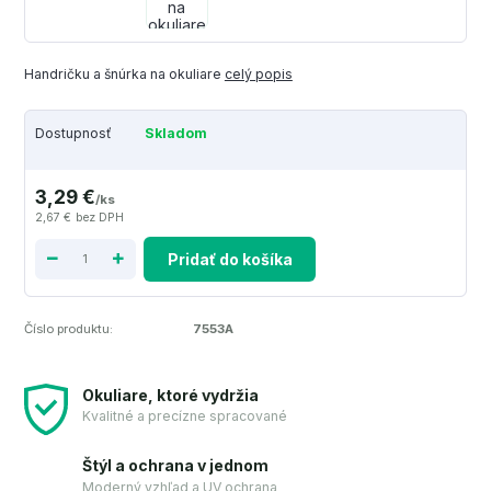
Handričku a šnúrka na okuliare
celý popis
Dostupnosť
Skladom
3,29 €
/
ks
2,67 €
bez DPH
Pridať do košíka
Číslo produktu:
7553A
Okuliare, ktoré vydržia
Kvalitné a precízne spracované
Štýl a ochrana v jednom
Moderný vzhľad a UV ochrana