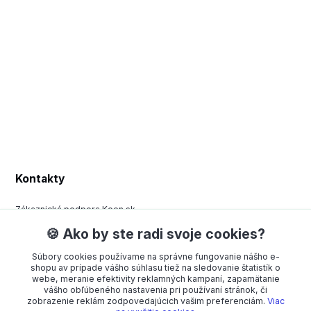
Kontakty
Zákaznická podpora Keen.sk
+420 377 443 970
🍪 Ako by ste radi svoje cookies?
(Po-Pá, 8-15 hod.)
Súbory cookies používame na správne fungovanie nášho e-
order@americanway.sk
shopu av prípade vášho súhlasu tiež na sledovanie štatistík o
webe, meranie efektivity reklamných kampaní, zapamätanie
vášho obľúbeného nastavenia pri používaní stránok, či
zobrazenie reklám zodpovedajúcich vašim preferenciám.
Viac