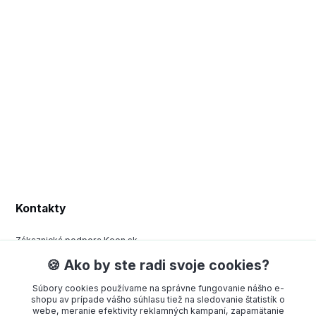
Kontakty
Zákaznická podpora Keen.sk
+420 377 443 970
🍪 Ako by ste radi svoje cookies?
(Po-Pá, 8-15 hod.)
Súbory cookies používame na správne fungovanie nášho e-
order@americanway.sk
shopu av prípade vášho súhlasu tiež na sledovanie štatistík o
webe, meranie efektivity reklamných kampaní, zapamätanie