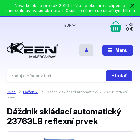
Nová kolekcia pre rok 2026 + čítacie okuliare s clipom a
samozatmavovacie okuliare + Okuliare čítacie so slnečným filtrom
0
ks
EUR
0 €
Menu
Hľadať
Úvod
Dáždnik
Dáždnik skládací automatický 23763LB reflexní
prvek
Dáždnik skládací automatický
23763LB reflexní prvek