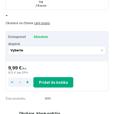
-
Okuliare na čítanie
celý popis
Dostupnosť
Skladom
dioptrie
9,99 €
/
ks
8,12 €
bez DPH
Pridať do košíka
Číslo produktu:
930
Okuliare, ktoré vydržia