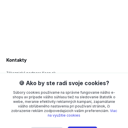
Kontakty
Zákaznická podpora Keen.sk
+420 377 443 970
🍪 Ako by ste radi svoje cookies?
(Po-Pá, 8-15 hod.)
Súbory cookies používame na správne fungovanie nášho e-
order@americanway.sk
shopu av prípade vášho súhlasu tiež na sledovanie štatistík o
webe, meranie efektivity reklamných kampaní, zapamätanie
vášho obľúbeného nastavenia pri používaní stránok, či
zobrazenie reklám zodpovedajúcich vašim preferenciám.
Viac
na využitie cookies