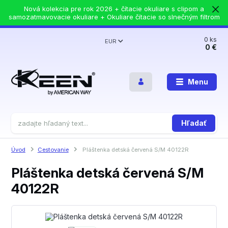
Nová kolekcia pre rok 2026 + čítacie okuliare s clipom a
samozatmavovacie okuliare + Okuliare čítacie so slnečným filtrom
0
ks
EUR
0 €
Menu
Hľadať
Úvod
Cestovanie
Pláštenka detská červená S/M 40122R
Pláštenka detská červená S/M
40122R