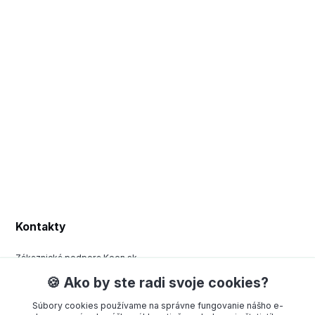
Kontakty
Zákaznická podpora Keen.sk
+420 377 443 970
🍪 Ako by ste radi svoje cookies?
(Po-Pá, 8-15 hod.)
Súbory cookies používame na správne fungovanie nášho e-