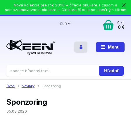
Nová kolekcia pre rok 2026 + čítacie okuliare s clipom a
samozatmavovacie okuliare + Okuliare čítacie so slnečným filtrom
0
ks
EUR
0 €
Menu
Hľadať
Úvod
Novinky
Sponzoring
Sponzoring
05.03.2020