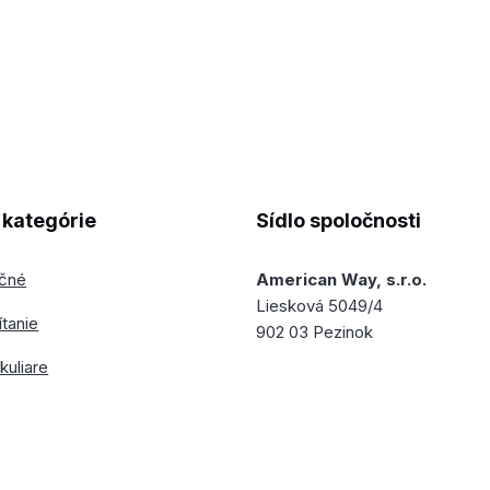
kategórie
Sídlo spoločnosti
ečné
American Way, s.r.o.
Liesková 5049/4
ítanie
902 03 Pezinok
kuliare