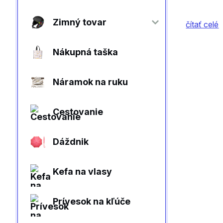
Zimný tovar
čítať celé
Nákupná taška
Náramok na ruku
Cestovanie
Dáždnik
Kefa na vlasy
Prívesok na kľúče