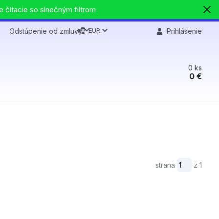
e čítacie so slnečným filtrom
EUR
Odstúpenie od zmluvy
Prihlásenie
0
ks
0 €
strana
z 1