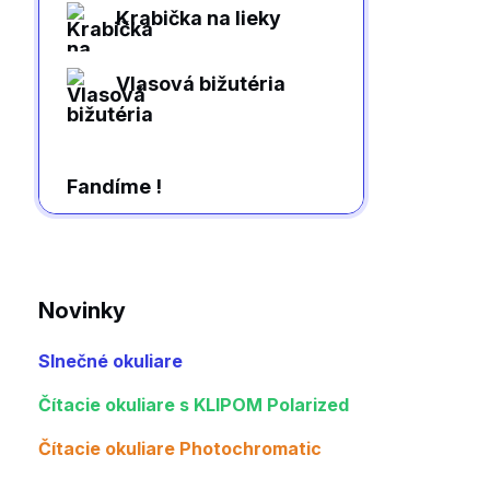
Krabička na lieky
Vlasová bižutéria
Fandíme !
Novinky
Slnečné okuliare
Čítacie okuliare s KLIPOM Polarized
Čítacie okuliare Photochromatic