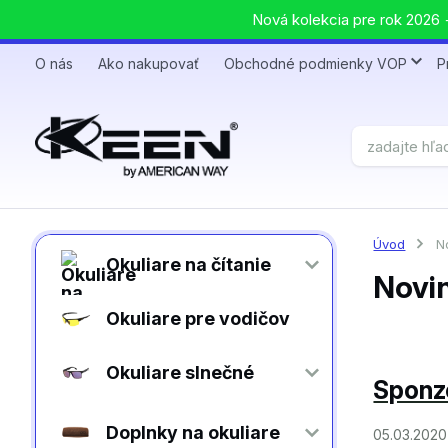
Nová kolekcia pre rok 2026 +
O nás
Ako nakupovať
Obchodné podmienky VOP
P
Úvod
No
Okuliare na čítanie
Novi
Okuliare pre vodičov
Okuliare slnečné
Sponz
Doplnky na okuliare
05.03.2020