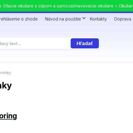
 čítacie okuliare s clipom a samozatmavovacie okuliare + Okuliar
rehlásenie o zhode
Návod na použitie
Kontakty
Doprava
Hľadať
vinky
nky
oring