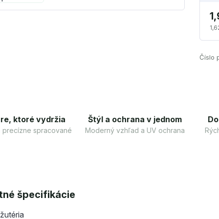
1
1,6
Číslo 
re, ktoré vydržia
Štýl a ochrana v jednom
Do
 a precízne spracované
Moderný vzhľad a UV ochrana
Rých
né špecifikácie
žutéria