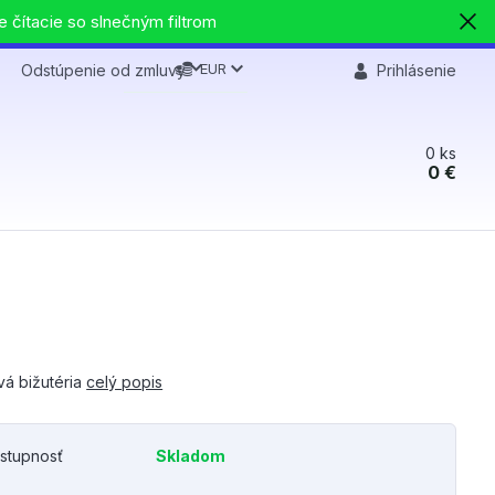
e čítacie so slnečným filtrom
EUR
Odstúpenie od zmluvy
Prihlásenie
0
ks
0 €
vá bižutéria
celý popis
stupnosť
Skladom