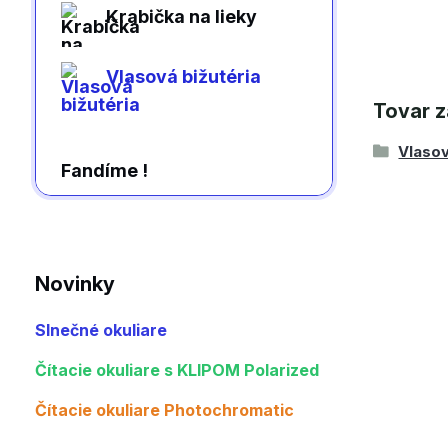
Krabička na lieky
Vlasová bižutéria
Tovar z
Vlasov
Fandíme !
Novinky
Slnečné okuliare
Čítacie okuliare s KLIPOM Polarized
Čítacie okuliare Photochromatic