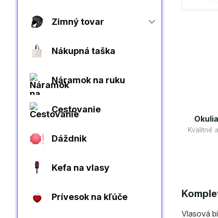
Zimný tovar
Nákupná taška
Náramok na ruku
Cestovanie
Okulia
Kvalitné
Dáždnik
Kefa na vlasy
Komplet
Prívesok na kľúče
Vlasová bi