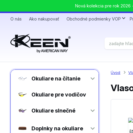
Nová kolekcia pre rok 2026 +
O nás
Ako nakupovať
Obchodné podmienky VOP
P
Úvod
Vl
Okuliare na čítanie
Vlaso
Okuliare pre vodičov
Okuliare slnečné
Doplnky na okuliare