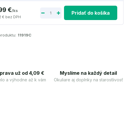
,99 €
/
ks
Pridať do košíka
2 €
bez DPH
produktu:
11919C
prava už od 4,09 €
Myslíme na každý detail
lo a výhodne až k vám
Okuliare aj doplnky na starostlivosť