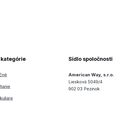
kategórie
Sídlo spoločnosti
ečné
American Way, s.r.o.
Liesková 5049/4
ítanie
902 03 Pezinok
kuliare