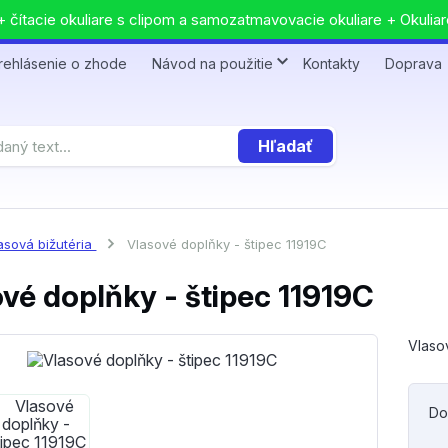
 čítacie okuliare s clipom a samozatmavovacie okuliare + Okuliar
rehlásenie o zhode
Návod na použitie
Kontakty
Doprava
Hľadať
asová bižutéria
Vlasové doplňky - štipec 11919C
vé doplňky - štipec 11919C
Vlaso
Do