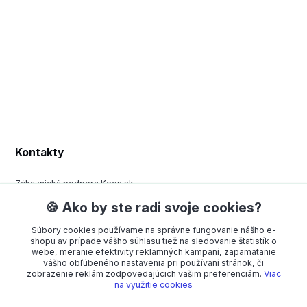
Kontakty
Zákaznická podpora Keen.sk
+420 377 443 970
🍪 Ako by ste radi svoje cookies?
(Po-Pá, 8-15 hod.)
Súbory cookies používame na správne fungovanie nášho e-
order@americanway.sk
shopu av prípade vášho súhlasu tiež na sledovanie štatistík o
webe, meranie efektivity reklamných kampaní, zapamätanie
vášho obľúbeného nastavenia pri používaní stránok, či
zobrazenie reklám zodpovedajúcich vašim preferenciám.
Viac
na využitie cookies