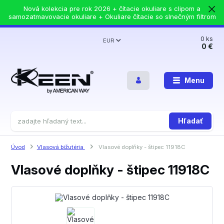
Nová kolekcia pre rok 2026 + čítacie okuliare s clipom a
samozatmavovacie okuliare + Okuliare čítacie so slnečným filtrom
0
ks
EUR
0 €
Menu
Hľadať
Úvod
Vlasová bižutéria
Vlasové doplňky - štipec 11918C
Vlasové doplňky - štipec 11918C