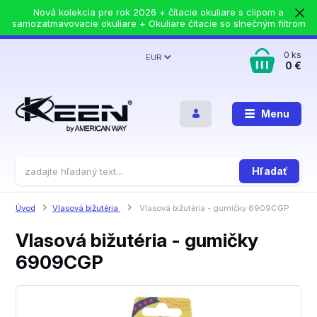
Nová kolekcia pre rok 2026 + čítacie okuliare s clipom a
samozatmavovacie okuliare + Okuliare čítacie so slnečným filtrom
0
ks
EUR
0 €
Menu
Hľadať
Úvod
Vlasová bižutéria
Vlasová bižutéria - gumičky 6909CGP
Vlasová bižutéria - gumičky
6909CGP