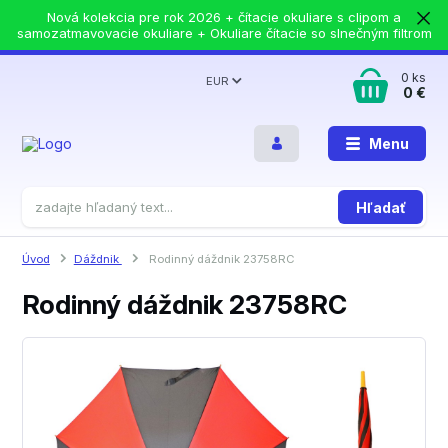
Nová kolekcia pre rok 2026 + čítacie okuliare s clipom a
samozatmavovacie okuliare + Okuliare čítacie so slnečným filtrom
0
ks
EUR
0 €
Menu
Hľadať
Úvod
Dáždnik
Rodinný dáždnik 23758RC
Rodinný dáždnik 23758RC