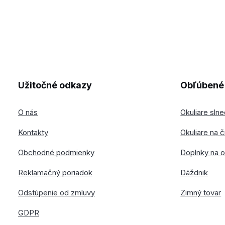
Užitočné odkazy
Obľúbené 
O nás
Okuliare sln
Kontakty
Okuliare na č
Obchodné podmienky
Doplnky na o
Reklamačný poriadok
Dáždnik
Odstúpenie od zmluvy
Zimný tovar
GDPR