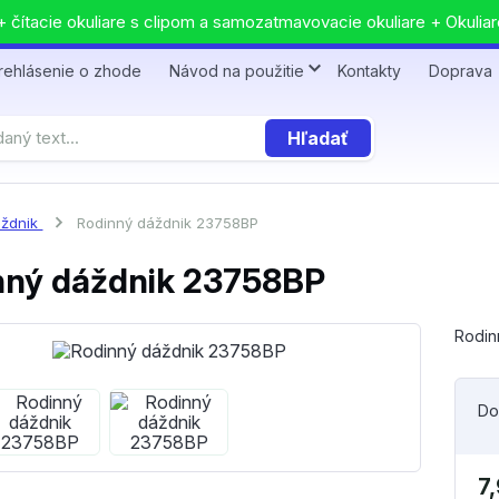
 čítacie okuliare s clipom a samozatmavovacie okuliare + Okuliar
rehlásenie o zhode
Návod na použitie
Kontakty
Doprava
Hľadať
ždnik
Rodinný dáždnik 23758BP
nný dáždnik 23758BP
Rodin
Do
7