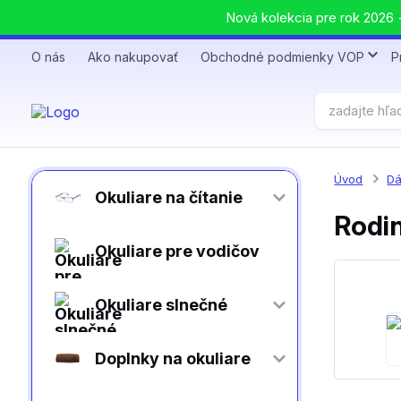
Nová kolekcia pre rok 2026 +
O nás
Ako nakupovať
Obchodné podmienky VOP
P
Úvod
Dá
Okuliare na čítanie
Rodi
Okuliare pre vodičov
Okuliare slnečné
Doplnky na okuliare