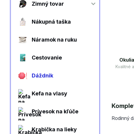
Zimný tovar
Nákupná taška
Náramok na ruku
Cestovanie
Okulia
Kvalitné
Dáždnik
Kefa na vlasy
Komplet
Prívesok na kľúče
Rodinný d
Krabička na lieky