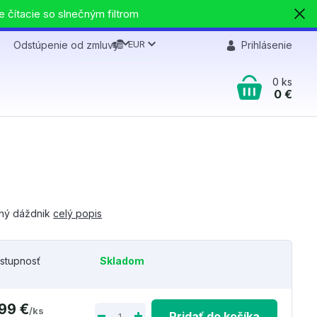
e čítacie so slnečným filtrom
EUR
Odstúpenie od zmluvy
Prihlásenie
0
ks
0 €
ný dáždnik
celý popis
stupnosť
Skladom
,99 €
/
ks
Pridať do košíka