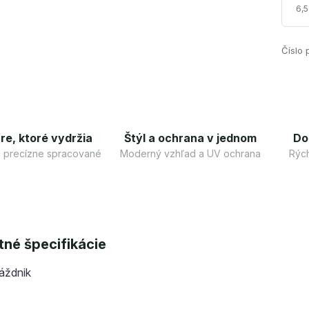
6,5
Číslo 
re, ktoré vydržia
Štýl a ochrana v jednom
Do
 a precízne spracované
Moderný vzhľad a UV ochrana
Rých
né špecifikácie
áždnik