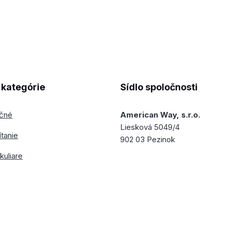
kategórie
Sídlo spoločnosti
ečné
American Way, s.r.o.
Liesková 5049/4
ítanie
902 03 Pezinok
kuliare