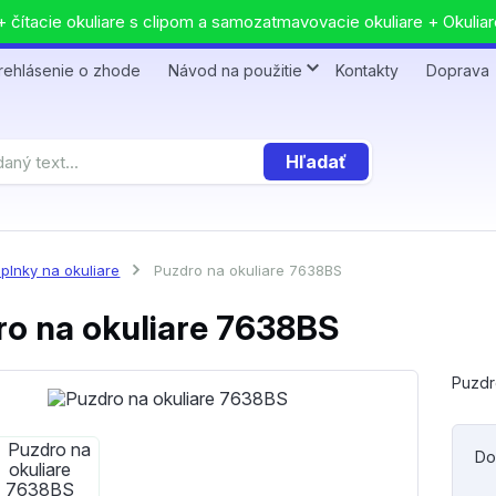
 čítacie okuliare s clipom a samozatmavovacie okuliare + Okuliar
rehlásenie o zhode
Návod na použitie
Kontakty
Doprava
Hľadať
plnky na okuliare
Puzdro na okuliare 7638BS
ro na okuliare 7638BS
Puzdr
Do