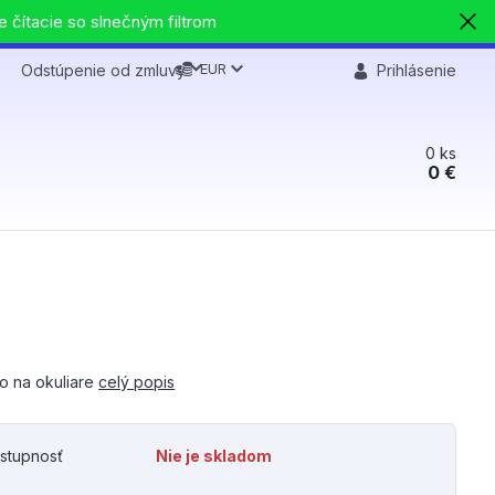
e čítacie so slnečným filtrom
EUR
Odstúpenie od zmluvy
Prihlásenie
0
ks
0 €
o na okuliare
celý popis
stupnosť
Nie je skladom