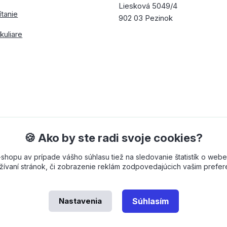
Liesková 5049/4
ítanie
902 03 Pezinok
kuliare
🍪 Ako by ste radi svoje cookies?
opu av prípade vášho súhlasu tiež na sledovanie štatistík o webe
ívaní stránok, či zobrazenie reklám zodpovedajúcich vašim prefe
Nastavenia
Súhlasím
 od
OndřejDvořák.com