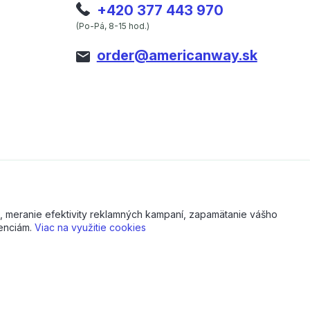
+420 377 443 970
(Po-Pá, 8-15 hod.)
order@americanway.sk
, meranie efektivity reklamných kampaní, zapamätanie vášho
renciám.
Viac na využitie cookies
Vytvorené na
Eshop-rychlo.sk