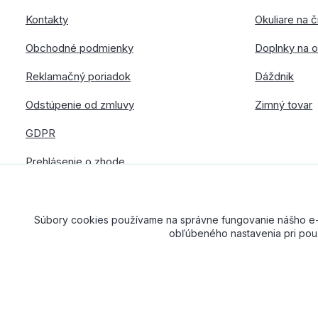
Kontakty
Okuliare na č
Obchodné podmienky
Doplnky na o
Reklamačný poriadok
Dáždnik
Odstúpenie od zmluvy
Zimný tovar
GDPR
Prehlásenie o zhode
Súbory cookies používame na správne fungovanie nášho e-sh
obľúbeného nastavenia pri použ
American Way CR spol. s r.o. – Všetky práva vyhradené. Dizajn