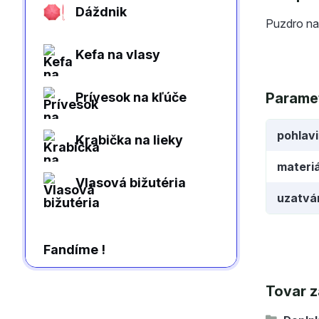
Dáždnik
Puzdro na
Kefa na vlasy
Prívesok na kľúče
Parame
pohlav
Krabička na lieky
materiá
Vlasová bižutéria
uzatvá
Fandíme !
Tovar z