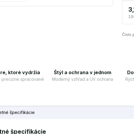
3,
2,5
Číslo 
re, ktoré vydržia
Štýl a ochrana v jednom
Do
 a precízne spracované
Moderný vzhľad a UV ochrana
Rých
tné špecifikácie
né špecifikácie