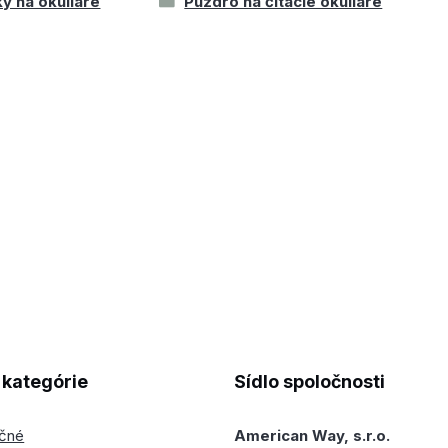
y na okuliare
Puzdro na čítacie okuliare
kategórie
Sídlo spoločnosti
ečné
American Way, s.r.o.