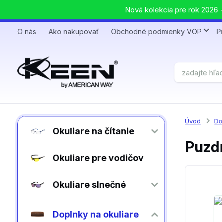
Nová kolekcia pre rok 2026 +
O nás
Ako nakupovať
Obchodné podmienky VOP
P
Úvod
Do
Okuliare na čítanie
Puzd
Okuliare pre vodičov
Okuliare slnečné
Doplnky na okuliare