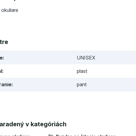
 okuliare
tre
ie
UNISEX
l
plast
ranie
pant
aradený v kategóriách