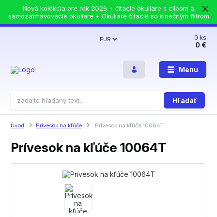
Nová kolekcia pre rok 2026 + čítacie okuliare s clipom a
samozatmavovacie okuliare + Okuliare čítacie so slnečným filtrom
0
ks
EUR
0 €
Menu
Hľadať
Úvod
Prívesok na kľúče
Prívesok na kľúče 10064T
Prívesok na kľúče 10064T