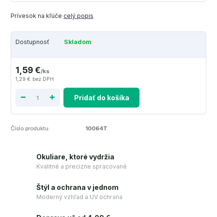
Prívesok na kľúče
celý popis
Dostupnosť
Skladom
1,59 €
/
ks
1,29 €
bez DPH
Pridať do košíka
Číslo produktu:
10064T
Okuliare, ktoré vydržia
Kvalitné a precízne spracované
Štýl a ochrana v jednom
Moderný vzhľad a UV ochrana