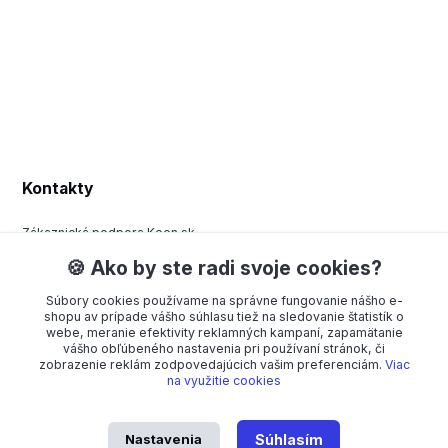
Kontakty
Zákaznická podpora Keen.sk
+420 377 443 970
🍪 Ako by ste radi svoje cookies?
(Po-Pá, 8-15 hod.)
Súbory cookies používame na správne fungovanie nášho e-
order@americanway.sk
shopu av prípade vášho súhlasu tiež na sledovanie štatistík o
webe, meranie efektivity reklamných kampaní, zapamätanie
vášho obľúbeného nastavenia pri používaní stránok, či
zobrazenie reklám zodpovedajúcich vašim preferenciám.
Viac
na využitie cookies
Nastavenia
Súhlasím