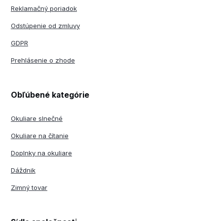
Reklamačný poriadok
Odstúpenie od zmluvy
GDPR
Prehlásenie o zhode
Obľúbené kategórie
Okuliare slnečné
Okuliare na čítanie
Doplnky na okuliare
Dáždnik
Zimný tovar