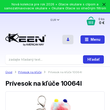
Nová kolekcia pre rok 2026 + čítacie okuliare s clipom a
samozatmavovacie okuliare + Okuliare čítacie so slnečným filtrom
0
ks
EUR
0 €
Menu
Hľadať
Úvod
Prívesok na kľúče
Prívesok na kľúče 10064I
Prívesok na kľúče 10064I