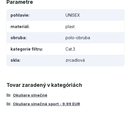
Parametre
pohlavie
UNISEX
materiál
plast
obruba
polo-obruba
kategorie filtru
Cat.3
skla
zrcadlová
Tovar zaradený v kategóriách
Okuliare slnečné
Okuliare slnečné sport - 9.99 EUR