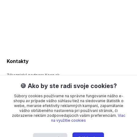
Kontakty
Zákaznická podpora Keen.sk
+420 377 443 970
🍪 Ako by ste radi svoje cookies?
(Po-Pá, 8-15 hod.)
Súbory cookies používame na správne fungovanie nášho e-
order@americanway.sk
shopu av prípade vášho súhlasu tiež na sledovanie štatistík o
webe, meranie efektivity reklamných kampaní, zapamätanie
vášho obľúbeného nastavenia pri používaní stránok, či
zobrazenie reklám zodpovedajúcich vašim preferenciám.
Viac
na využitie cookies