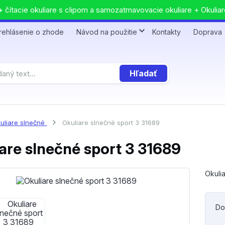
 čítacie okuliare s clipom a samozatmavovacie okuliare + Okuliar
rehlásenie o zhode
Návod na použitie
Kontakty
Doprava
Hľadať
uliare slnečné
Okuliare slnečné sport 3 31689
are slnečné sport 3 31689
Okuli
Do