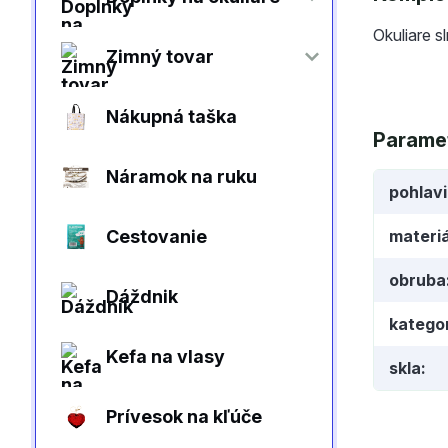
Okuliare s
Zimný tovar
Nákupná taška
Parame
Náramok na ruku
pohlav
Cestovanie
materiá
obruba
Dáždnik
kategor
Kefa na vlasy
skla
Prívesok na kľúče