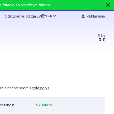
e čítacie so slnečným filtrom
EUR
Odstúpenie od zmluvy
Prihlásenie
0
ks
0 €
are slnečné sport 3
celý popis
stupnosť
Skladom