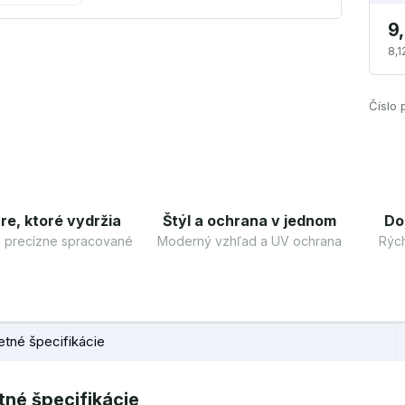
9
8,1
Číslo 
re, ktoré vydržia
Štýl a ochrana v jednom
Do
 a precízne spracované
Moderný vzhľad a UV ochrana
Rých
tné špecifikácie
né špecifikácie