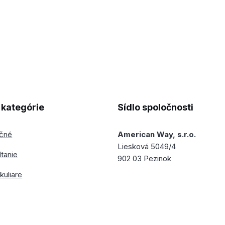
kategórie
Sídlo spoločnosti
ečné
American Way, s.r.o.
Liesková 5049/4
ítanie
902 03 Pezinok
kuliare