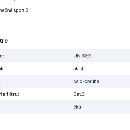
lnečné sport 3
tre
ie
UNISEX
l
plast
celo-obruba
ie filtru
Cat.3
čirá