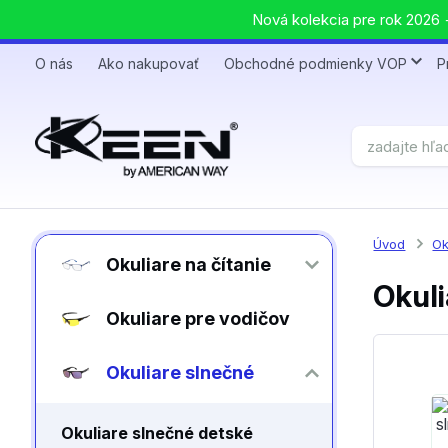
Nová kolekcia pre rok 2026 +
O nás
Ako nakupovať
Obchodné podmienky VOP
P
Úvod
Ok
Okuliare na čítanie
Okuli
Okuliare pre vodičov
Okuliare slnečné
Okuliare slnečné detské