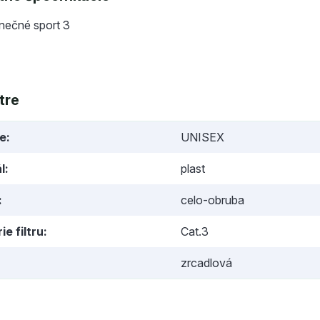
lnečné sport 3
tre
ie
UNISEX
l
plast
celo-obruba
ie filtru
Cat.3
zrcadlová