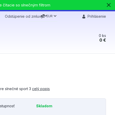
e čítacie so slnečným filtrom
EUR
Odstúpenie od zmluvy
Prihlásenie
0
ks
0 €
are slnečné sport 3
celý popis
stupnosť
Skladom