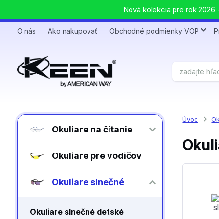
Nová kolekcia pre rok 2026 +
O nás
Ako nakupovať
Obchodné podmienky VOP
P
Úvod
Ok
Okuliare na čítanie
Okuli
Okuliare pre vodičov
Okuliare slnečné
Okuliare slnečné detské