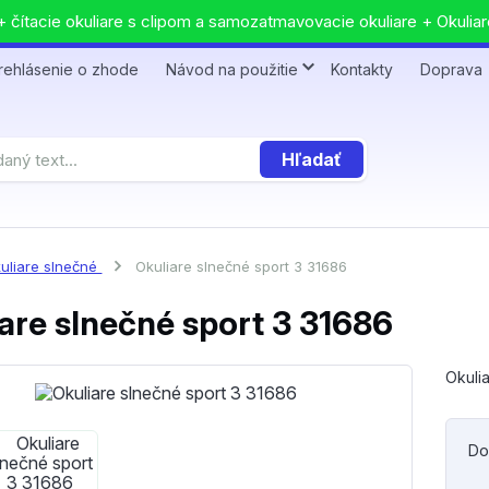
 čítacie okuliare s clipom a samozatmavovacie okuliare + Okuliar
rehlásenie o zhode
Návod na použitie
Kontakty
Doprava
Hľadať
uliare slnečné
Okuliare slnečné sport 3 31686
are slnečné sport 3 31686
Okuli
Do