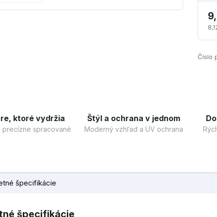
9
8,1
Číslo 
re, ktoré vydržia
Štýl a ochrana v jednom
Do
 a precízne spracované
Moderný vzhľad a UV ochrana
Rých
tné špecifikácie
né špecifikácie