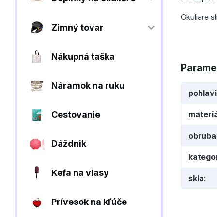
Okuliare s
Zimný tovar
Nákupná taška
Parame
Náramok na ruku
pohlav
Cestovanie
materiá
obruba
Dáždnik
kategor
Kefa na vlasy
skla
Prívesok na kľúče