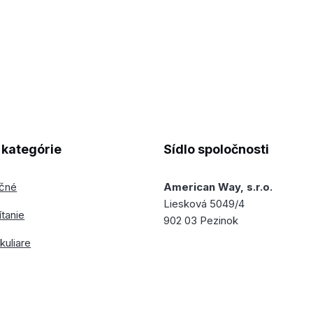
kategórie
Sídlo spoločnosti
ečné
American Way, s.r.o.
Liesková 5049/4
ítanie
902 03 Pezinok
kuliare