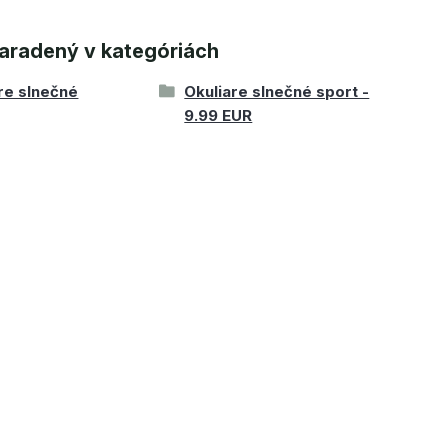
aradený v kategóriách
re slnečné
Okuliare slnečné sport -
9.99 EUR