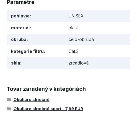
Parametre
pohlavie
UNISEX
materiál
plast
obruba
celo-obruba
kategorie filtru
Cat.3
skla
zrcadlová
Tovar zaradený v kategóriách
Okuliare slnečné
Okuliare slnečné sport - 7,99 EUR