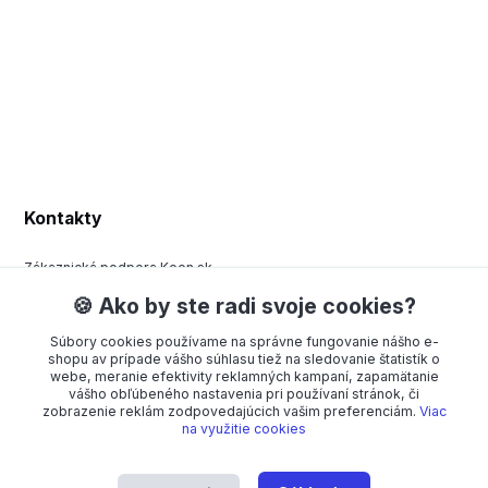
Kontakty
Zákaznická podpora Keen.sk
+420 377 443 970
🍪 Ako by ste radi svoje cookies?
(Po-Pá, 8-15 hod.)
Súbory cookies používame na správne fungovanie nášho e-
order@americanway.sk
shopu av prípade vášho súhlasu tiež na sledovanie štatistík o
webe, meranie efektivity reklamných kampaní, zapamätanie
vášho obľúbeného nastavenia pri používaní stránok, či
zobrazenie reklám zodpovedajúcich vašim preferenciám.
Viac
na využitie cookies