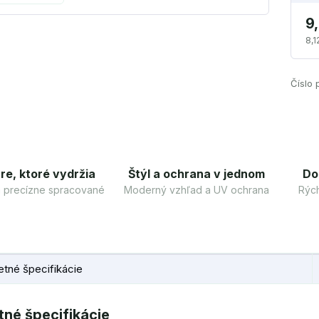
9
8,1
Číslo 
re, ktoré vydržia
Štýl a ochrana v jednom
Do
 a precízne spracované
Moderný vzhľad a UV ochrana
Rých
tné špecifikácie
né špecifikácie