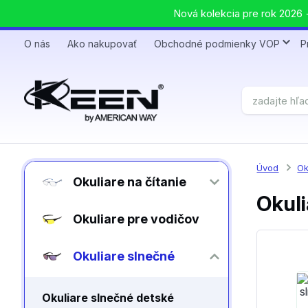
Nová kolekcia pre rok 2026 +
O nás
Ako nakupovať
Obchodné podmienky VOP
P
Úvod
Ok
Okuliare na čítanie
Okuli
Okuliare pre vodičov
Okuliare slnečné
Okuliare slnečné detské