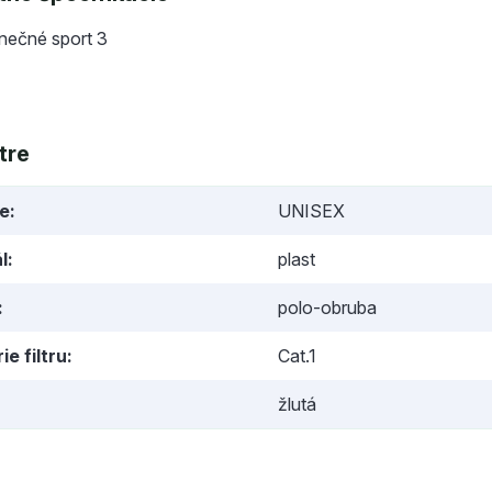
lnečné sport 3
tre
ie
UNISEX
l
plast
polo-obruba
ie filtru
Cat.1
žlutá