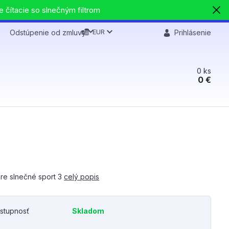
e čítacie so slnečným filtrom
EUR
Odstúpenie od zmluvy
Prihlásenie
0
ks
0 €
are slnečné sport 3
celý popis
stupnosť
Skladom