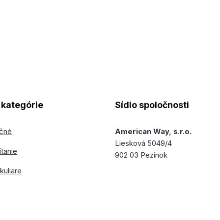
kategórie
Sídlo spoločnosti
ečné
American Way, s.r.o.
Liesková 5049/4
ítanie
902 03 Pezinok
kuliare