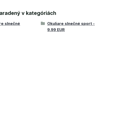
aradený v kategóriách
re slnečné
Okuliare slnečné sport -
9.99 EUR