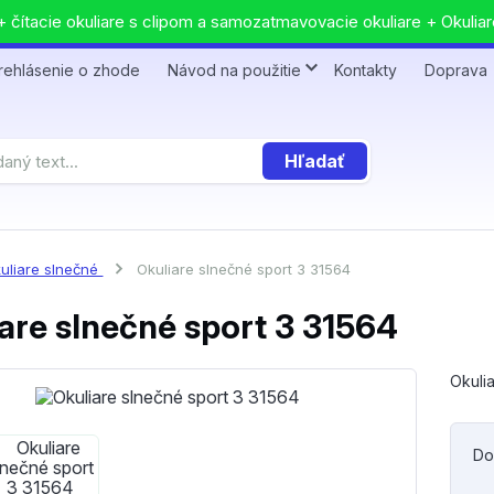
 čítacie okuliare s clipom a samozatmavovacie okuliare + Okuliar
rehlásenie o zhode
Návod na použitie
Kontakty
Doprava
Hľadať
uliare slnečné
Okuliare slnečné sport 3 31564
are slnečné sport 3 31564
Okuli
Do