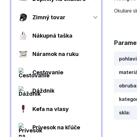
Okuliare s
Zimný tovar
Nákupná taška
Parame
Náramok na ruku
pohlav
Cestovanie
materiá
obruba
Dáždnik
kategor
Kefa na vlasy
skla
Prívesok na kľúče