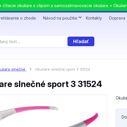
 čítacie okuliare s clipom a samozatmavovacie okuliare + Okuliar
rehlásenie o zhode
Návod na použitie
Kontakty
Doprava
Hľadať
uliare slnečné
Okuliare slnečné sport 3 31524
are slnečné sport 3 31524
Okuli
Do