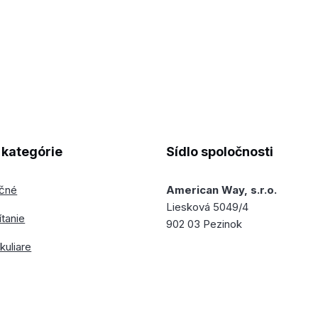
kategórie
Sídlo spoločnosti
ečné
American Way, s.r.o.
Liesková 5049/4
ítanie
902 03 Pezinok
kuliare