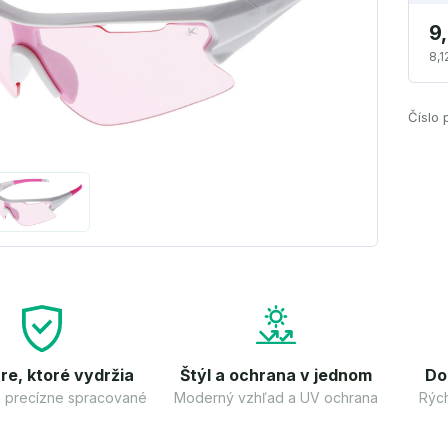
9
8,1
Číslo 
re, ktoré vydržia
Štýl a ochrana v jednom
Do
 a precízne spracované
Moderný vzhľad a UV ochrana
Rých