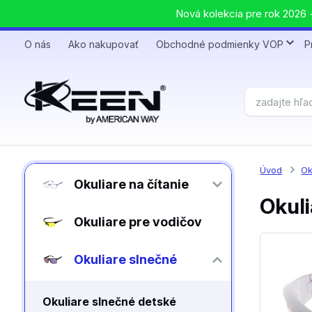
Nová kolekcia pre rok 2026 +
O nás
Ako nakupovať
Obchodné podmienky VOP
P
Úvod
Ok
Okuliare na čítanie
Okuli
Okuliare pre vodičov
Okuliare slnečné
Okuliare slnečné detské