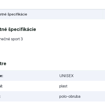
tné špecifikácie
né špecifikácie
lnečné sport 3
tre
ie
UNISEX
l
plast
polo-obruba