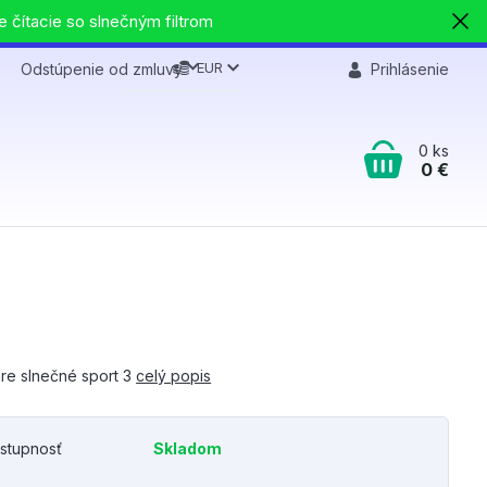
e čítacie so slnečným filtrom
EUR
Odstúpenie od zmluvy
Prihlásenie
0
ks
0 €
are slnečné sport 3
celý popis
stupnosť
Skladom