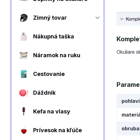
Zimný tovar
Komple
Nákupná taška
Komplet
Okuliare s
Náramok na ruku
Cestovanie
Parame
Dáždnik
pohlav
Kefa na vlasy
materiá
obruba
Prívesok na kľúče