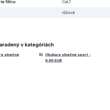
ie filtru
Cat.1
růžová
aradený v kategóriách
re slnečné
Okuliare slnečné sport -
9.99 EUR