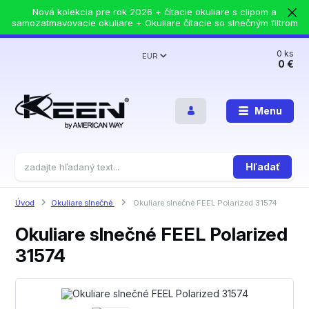
Nová kolekcia pre rok 2026 + čítacie okuliare s clipom a
samozatmavovacie okuliare + Okuliare čítacie so slnečným filtrom
0
ks
EUR
0 €
Menu
Hľadať
Úvod
Okuliare slnečné
Okuliare slnečné FEEL Polarized 31574
Okuliare slnečné FEEL Polarized
31574