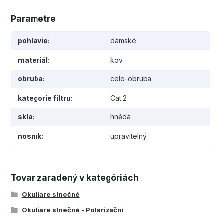
Parametre
pohlavie
dámské
materiál
kov
obruba
celo-obruba
kategorie filtru
Cat.2
skla
hnědá
nosník
upravitelný
Tovar zaradený v kategóriách
Okuliare slnečné
Okuliare slnečné - Polarizační