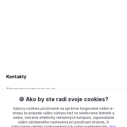
Kontakty
Zákaznická podpora Keen.sk
+420 377 443 970
🍪 Ako by ste radi svoje cookies?
(Po-Pá, 8-15 hod.)
Súbory cookies používame na správne fungovanie nášho e-
order@americanway.sk
shopu av prípade vášho súhlasu tiež na sledovanie štatistík o
webe, meranie efektivity reklamných kampaní, zapamätanie
vášho obľúbeného nastavenia pri používaní stránok, či
zobrazenie reklám zodpovedajúcich vašim preferenciám.
Viac