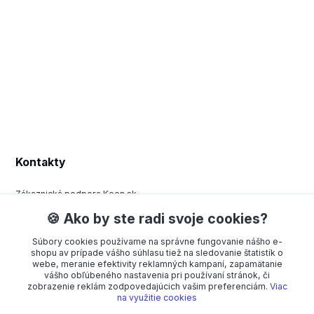
Kontakty
Zákaznická podpora Keen.sk
+420 377 443 970
🍪 Ako by ste radi svoje cookies?
(Po-Pá, 8-15 hod.)
Súbory cookies používame na správne fungovanie nášho e-
order@americanway.sk
shopu av prípade vášho súhlasu tiež na sledovanie štatistík o
webe, meranie efektivity reklamných kampaní, zapamätanie
vášho obľúbeného nastavenia pri používaní stránok, či
zobrazenie reklám zodpovedajúcich vašim preferenciám.
Viac
na využitie cookies