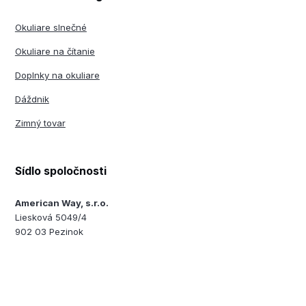
Okuliare slnečné
Okuliare na čítanie
Doplnky na okuliare
Dáždnik
Zimný tovar
Sídlo spoločnosti
American Way, s.r.o.
Liesková 5049/4
902 03 Pezinok