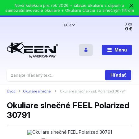
Nová kolekcia pre rok 2026 + čítacie okuliare s clipom a
samozatmavovacie okuliare + Okuliare čítacie so slnečným filtrom
0
ks
EUR
0 €
Menu
Hľadať
Úvod
Okuliare slnečné
Okuliare slnečné FEEL Polarized 30791
Okuliare slnečné FEEL Polarized
30791