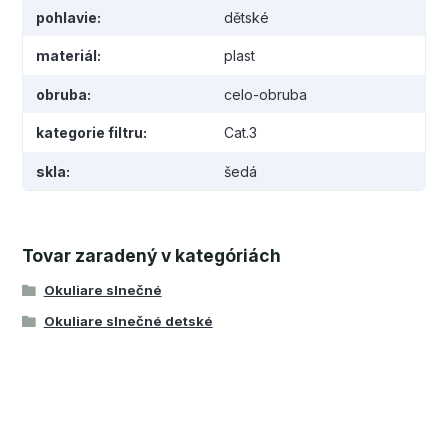
pohlavie
dětské
materiál
plast
obruba
celo-obruba
kategorie filtru
Cat.3
skla
šedá
Tovar zaradený v kategóriách
Okuliare slnečné
Okuliare slnečné detské