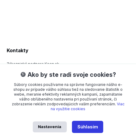
Kontakty
Zákaznická podpora Keen.sk
+420 377 443 970
🍪 Ako by ste radi svoje cookies?
(Po-Pá, 8-15 hod.)
Súbory cookies používame na správne fungovanie nášho e-
order@americanway.sk
shopu av prípade vášho súhlasu tiež na sledovanie štatistík o
webe, meranie efektivity reklamných kampaní, zapamätanie
vášho obľúbeného nastavenia pri používaní stránok, či
zobrazenie reklám zodpovedajúcich vašim preferenciám.
Viac
na využitie cookies
Nastavenia
Súhlasím
American Way CR spol. s r.o. – Všetky práva vyhradené. Dizajn od