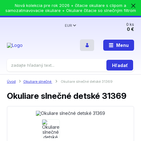
Nová kolekcia pre rok 2026 + čítacie okuliare s clipom a
samozatmavovacie okuliare + Okuliare čítacie so slnečným filtrom
0
ks
EUR
0 €
Menu
Hľadať
Úvod
Okuliare slnečné
Okuliare slnečné detské 31369
Okuliare slnečné detské 31369