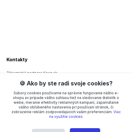
Kontakty
Zákaznická podpora Keen.sk
+420 377 443 970
🍪 Ako by ste radi svoje cookies?
(Po-Pá, 8-15 hod.)
Súbory cookies používame na správne fungovanie nášho e-
order@americanway.sk
shopu av prípade vášho súhlasu tiež na sledovanie štatistík o
webe, meranie efektivity reklamných kampaní, zapamätanie
vášho obľúbeného nastavenia pri používaní stránok, či
zobrazenie reklám zodpovedajúcich vašim preferenciám.
Viac
na využitie cookies