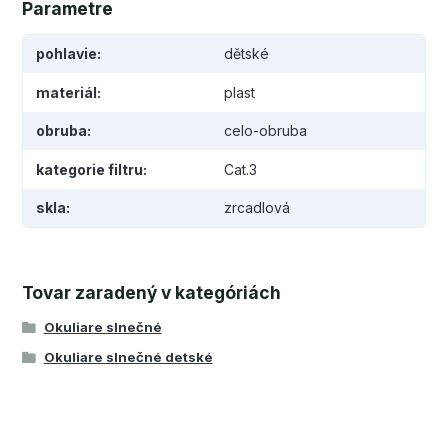
Parametre
pohlavie
dětské
materiál
plast
obruba
celo-obruba
kategorie filtru
Cat.3
skla
zrcadlová
Tovar zaradený v kategóriách
Okuliare slnečné
Okuliare slnečné detské