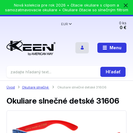
Nová kolekcia pre rok 2026 + čítacie okuliare s clipom a
samozatmavovacie okuliare + Okuliare čítacie so slnečným filtrom
0
ks
EUR
0 €
Menu
Hľadať
Úvod
Okuliare slnečné
Okuliare slnečné detské 31606
Okuliare slnečné detské 31606