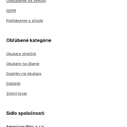
Odstúpenie od zmluvy
GDPR
Prehlásenie o zhode
Obľúbené kategórie
Okuliare slnečné
Okuliare na čítanie
Doplnky na okuliare
Dáždnik
Zimný tovar
Sídlo spoločnosti
American Way, s.r.o.