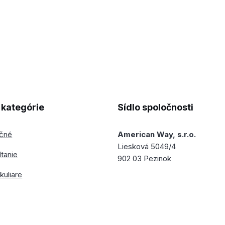
kategórie
Sídlo spoločnosti
ečné
American Way, s.r.o.
Liesková 5049/4
ítanie
902 03 Pezinok
kuliare