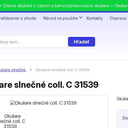
 čítacie okuliare s clipom a samozatmavovacie okuliare + Okuliar
rehlásenie o zhode
Návod na použitie
Kontakty
Doprava
Hľadať
uliare slnečné
Okuliare slnečné coll. C 31539
are slnečné coll. C 31539
Okulia
Do