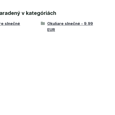
aradený v kategóriách
re slnečné
Okuliare slnečné - 9,99
EUR