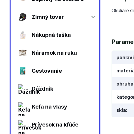
Okuliare s
Zimný tovar
Nákupná taška
Parame
Náramok na ruku
pohlav
Cestovanie
materiá
obruba
Dáždnik
kategor
Kefa na vlasy
skla
Prívesok na kľúče