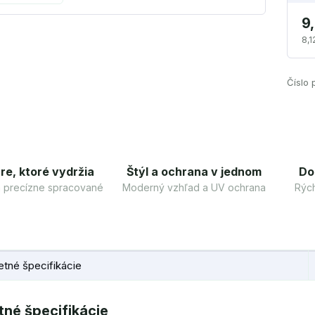
9
8,1
Číslo 
re, ktoré vydržia
Štýl a ochrana v jednom
Do
 a precízne spracované
Moderný vzhľad a UV ochrana
Rých
tné špecifikácie
né špecifikácie