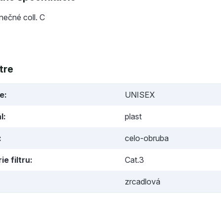
lnečné coll. C
tre
ie
UNISEX
l
plast
celo-obruba
ie filtru
Cat.3
zrcadlová