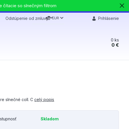
e čítacie so slnečným filtrom
EUR
Odstúpenie od zmluvy
Prihlásenie
0
ks
0 €
re slnečné coll. C
celý popis
stupnosť
Skladom