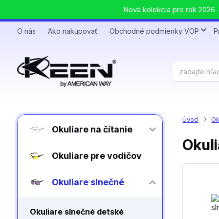
Nová kolekcia pre rok 2026 +
O nás
Ako nakupovať
Obchodné podmienky VOP
P
Úvod
Ok
Okuliare na čítanie
Okuli
Okuliare pre vodičov
Okuliare slnečné
Okuliare slnečné detské