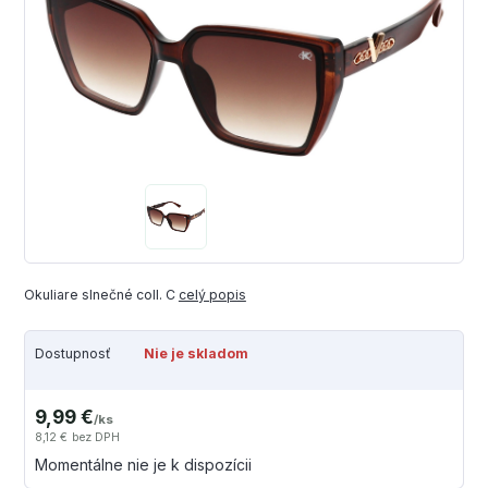
Okuliare slnečné coll. C
celý popis
Dostupnosť
Nie je skladom
9,99 €
/
ks
8,12 €
bez DPH
Momentálne nie je k dispozícii