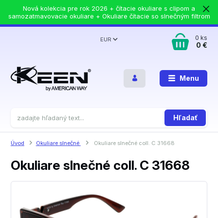
Nová kolekcia pre rok 2026 + čítacie okuliare s clipom a
samozatmavovacie okuliare + Okuliare čítacie so slnečným filtrom
0
ks
EUR
0 €
Menu
Hľadať
Úvod
Okuliare slnečné
Okuliare slnečné coll. C 31668
Okuliare slnečné coll. C 31668