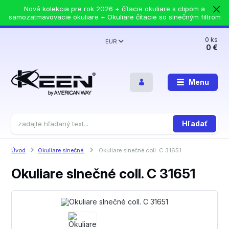
Nová kolekcia pre rok 2026 + čítacie okuliare s clipom a
samozatmavovacie okuliare + Okuliare čítacie so slnečným filtrom
0
ks
EUR
0 €
Menu
Hľadať
Úvod
Okuliare slnečné
Okuliare slnečné coll. C 31651
Okuliare slnečné coll. C 31651