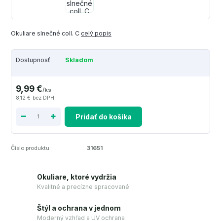
Okuliare slnečné coll. C
celý popis
Dostupnosť
Skladom
9,99 €
/
ks
8,12 €
bez DPH
Pridať do košíka
Číslo produktu:
31651
Okuliare, ktoré vydržia
Kvalitné a precízne spracované
Štýl a ochrana v jednom
Moderný vzhľad a UV ochrana