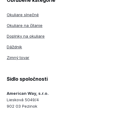
Obľúbené kategórie
Okuliare slnečné
Okuliare na čítanie
Doplnky na okuliare
Dáždnik
Zimný tovar
Sídlo spoločnosti
American Way, s.r.o.
Liesková 5049/4
902 03 Pezinok