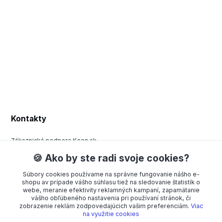
Kontakty
Zákaznická podpora Keen.sk
+420 377 443 970
🍪 Ako by ste radi svoje cookies?
(Po-Pá, 8-15 hod.)
Súbory cookies používame na správne fungovanie nášho e-
order@americanway.sk
shopu av prípade vášho súhlasu tiež na sledovanie štatistík o
webe, meranie efektivity reklamných kampaní, zapamätanie
vášho obľúbeného nastavenia pri používaní stránok, či
zobrazenie reklám zodpovedajúcich vašim preferenciám.
Viac
na využitie cookies