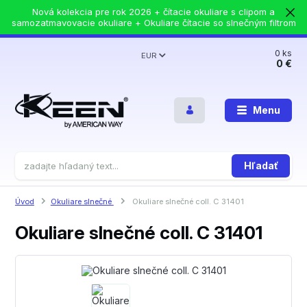
Nová kolekcia pre rok 2026 + čítacie okuliare s clipom a
samozatmavovacie okuliare + Okuliare čítacie so slnečným filtrom
0
ks
EUR
0 €
Menu
Hľadať
Úvod
Okuliare slnečné
Okuliare slnečné coll. C 31401
Okuliare slnečné coll. C 31401