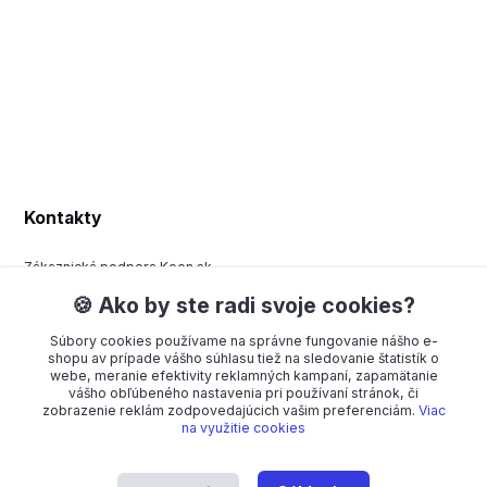
Kontakty
Zákaznická podpora Keen.sk
+420 377 443 970
🍪 Ako by ste radi svoje cookies?
(Po-Pá, 8-15 hod.)
Súbory cookies používame na správne fungovanie nášho e-
order@americanway.sk
shopu av prípade vášho súhlasu tiež na sledovanie štatistík o
webe, meranie efektivity reklamných kampaní, zapamätanie
vášho obľúbeného nastavenia pri používaní stránok, či
zobrazenie reklám zodpovedajúcich vašim preferenciám.
Viac
na využitie cookies