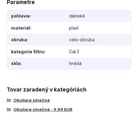
Parametre
pohlavie
dámské
materiál
plast
obruba
celo-obruba
kategorie filtru
Cat.3
skla
hnědá
Tovar zaradený v kategóriách
Okuliare slnečné
Okuliare slnečné - 9,99 EUR