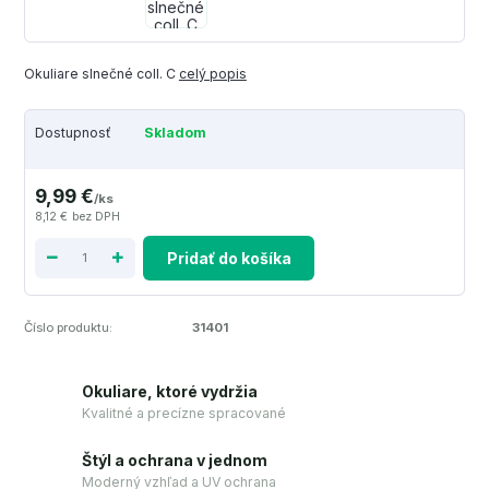
Okuliare slnečné coll. C
celý popis
Dostupnosť
Skladom
9,99 €
/
ks
8,12 €
bez DPH
Pridať do košíka
Číslo produktu:
31401
Okuliare, ktoré vydržia
Kvalitné a precízne spracované
Štýl a ochrana v jednom
Moderný vzhľad a UV ochrana