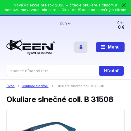
Nová kolekcia pre rok 2026 + čítacie okuliare s clipom a
samozatmavovacie okuliare + Okuliare čítacie so slnečným filtrom
0
ks
EUR
0 €
Menu
Hľadať
Úvod
Okuliare slnečné
Okuliare slnečné coll. B 31508
Okuliare slnečné coll. B 31508