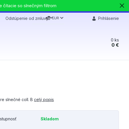
e čítacie so slnečným filtrom
EUR
Odstúpenie od zmluvy
Prihlásenie
0
ks
0 €
re slnečné coll. B
celý popis
stupnosť
Skladom