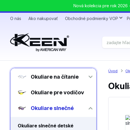
Nová kolekcia pre rok 2026 +
O nás
Ako nakupovať
Obchodné podmienky VOP
P
Úvod
Ok
Okuliare na čítanie
Okuli
Okuliare pre vodičov
Okuliare slnečné
Okuliare slnečné detské