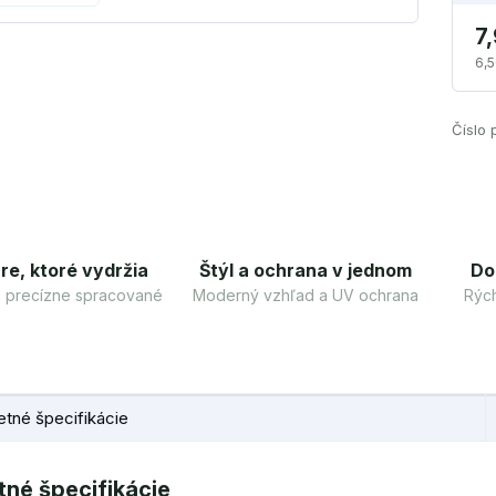
7
6,5
Číslo 
re, ktoré vydržia
Štýl a ochrana v jednom
Do
 a precízne spracované
Moderný vzhľad a UV ochrana
Rých
tné špecifikácie
né špecifikácie