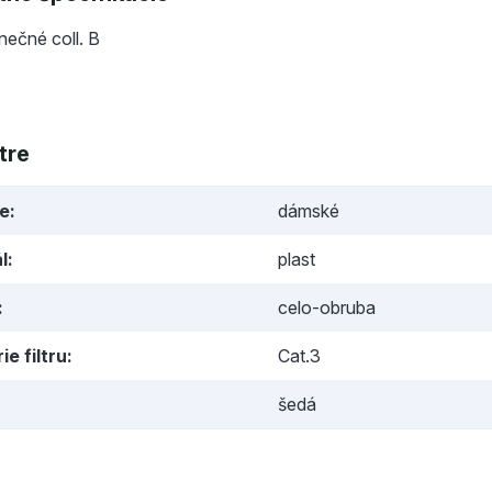
lnečné coll. B
tre
ie
dámské
l
plast
celo-obruba
ie filtru
Cat.3
šedá