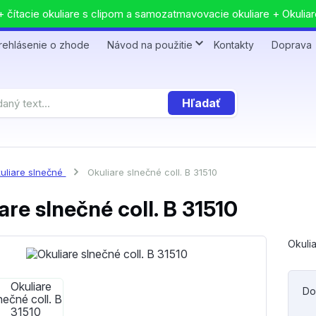
 čítacie okuliare s clipom a samozatmavovacie okuliare + Okuliar
rehlásenie o zhode
Návod na použitie
Kontakty
Doprava
Hľadať
uliare slnečné
Okuliare slnečné coll. B 31510
are slnečné coll. B 31510
Okulia
Do