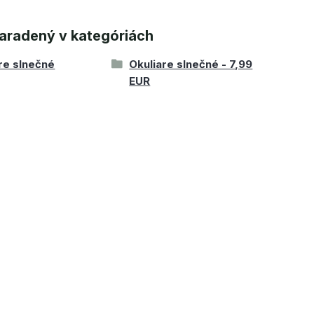
aradený v kategóriách
re slnečné
Okuliare slnečné - 7,99
EUR