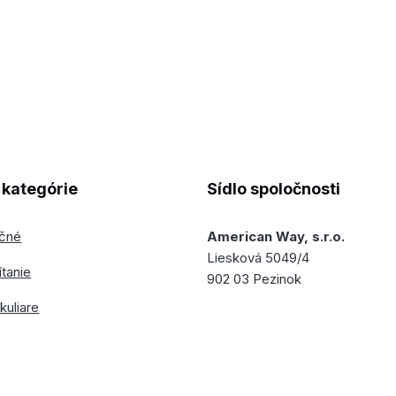
kategórie
Sídlo spoločnosti
ečné
American Way, s.r.o.
Liesková 5049/4
ítanie
902 03 Pezinok
kuliare