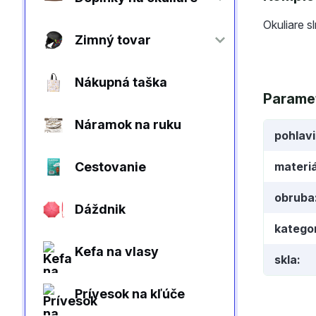
Okuliare s
Zimný tovar
Nákupná taška
Parame
Náramok na ruku
pohlav
Cestovanie
materiá
obruba
Dáždnik
kategor
Kefa na vlasy
skla
Prívesok na kľúče