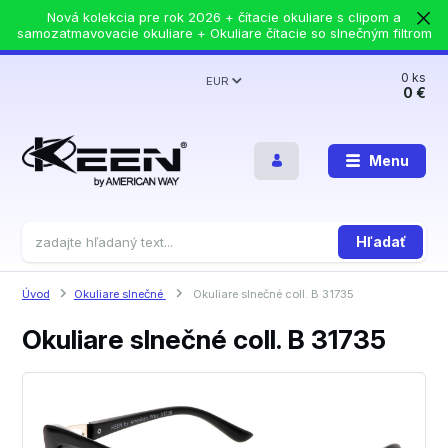
Nová kolekcia pre rok 2026 + čítacie okuliare s clipom a
samozatmavovacie okuliare + Okuliare čítacie so slnečným filtrom
0
ks
EUR
0 €
Menu
Hľadať
Úvod
Okuliare slnečné
Okuliare slnečné coll. B 31735
Okuliare slnečné coll. B 31735