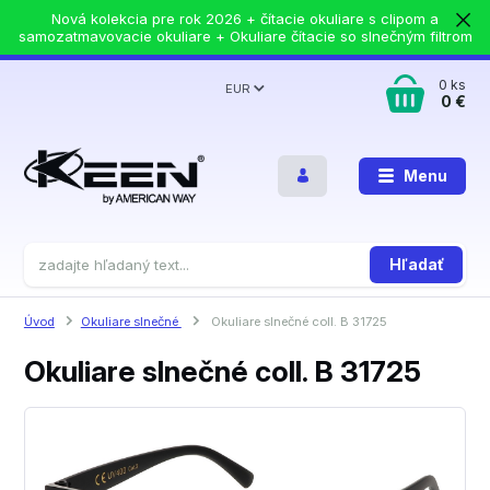
Nová kolekcia pre rok 2026 + čítacie okuliare s clipom a
samozatmavovacie okuliare + Okuliare čítacie so slnečným filtrom
0
ks
EUR
0 €
Menu
Hľadať
Úvod
Okuliare slnečné
Okuliare slnečné coll. B 31725
Okuliare slnečné coll. B 31725